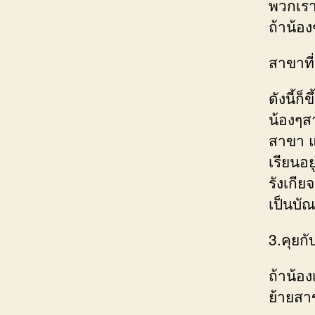
พวกเรา
ถ้าน้อง
สาขาที
ดังนี้ก
น้องๆส
สาขา แ
เรียนอย
รังเกีย
เป็นบั
3.คุยก
ถ้าน้อ
ย้ายสา