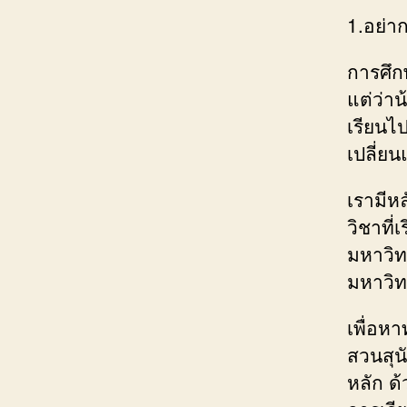
1.อย่าก
การศึกษ
แต่ว่าน
เรียนไ
เปลี่ย
เรามีห
วิชาที่
มหาวิท
มหาวิท
เพื่อหา
สวนสุนั
หลัก ด