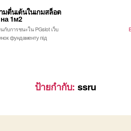
มตื่นเต้นในเกมสล็อต
 на 1м2
ินกับการชนะใน PGslot เว็บ
ахунок фундаменту під
ป้ายกำกับ:
ssru