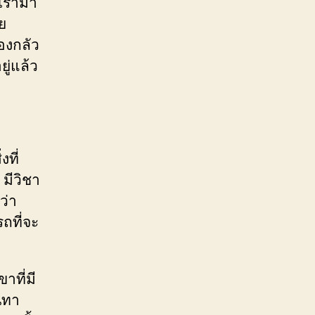
ี้เรามา
ย
องกลัว
ู่แล้ว
งที่
มีวิชา
ว่า
ถที่จะ
าที่มี
นทา