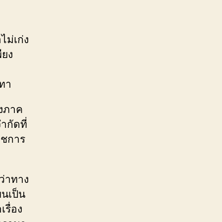
ไม่เก่ง
ียง
นทา
ังภาค
ำกัดที่
าชการ
ุว่าทาง
ยนเป็น
รื่อง