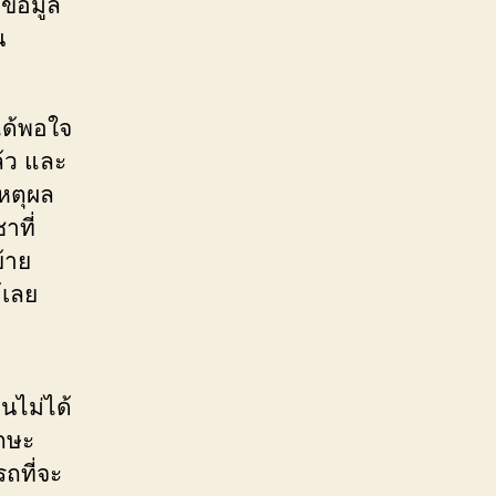
ข้อมูล
น
ได้พอใจ
ล้ว และ
หตุผล
าที่
ย้าย
้เลย
นไม่ได้
ักษะ
ถที่จะ