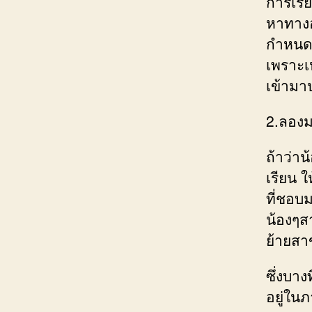
การเรีย
หาทางอ
กำหนดก
เพราะเ
เข้ามา
2.ลองม
ถ้าว่าน
เรียน 
ที่ชอบ
น้องๆส
ย้ายสา
ซึ่งบาง
อยู่ใน