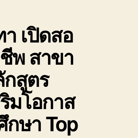
ทา เปิดสอ
าชีพ สาขา
ักสูตร
สริมโอกาส
ศึกษา Top