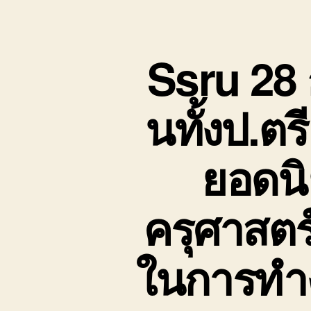
Ssru 28 
นทั้งป.ต
ยอดนิ
ครุศาสตร
ในการทำง