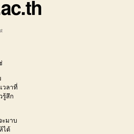
ac.th
st
่
บ
เวลาที่
ู้สึก
าจะมาบ
้ได้