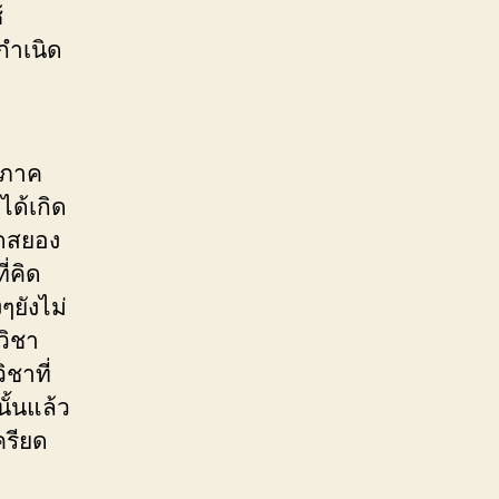
้
กำเนิด
 ภาค
ิได้เกิด
สยดสยอง
ี่คิด
ๆยังไม่
วิชา
ชาที่
ั้นแล้ว
ครียด
ง