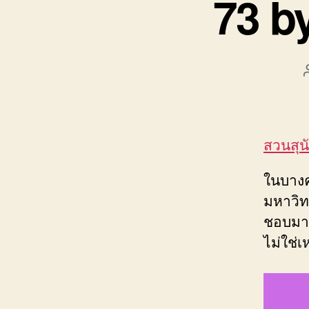
73 b
สวนสุน
ในบางค
มหาวิทย
ชอบมากท
ไม่ใช่เ