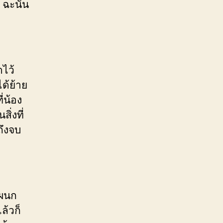
ฉะนั้น
ดไว้
ด้ย้าย
่น้อง
ิ่งที่
ถึงจบ
แผนก
ล้วก็