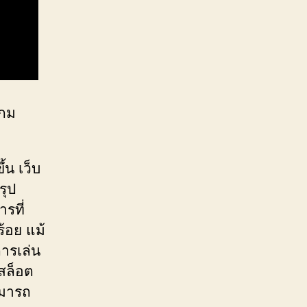
เกม
้น เว็บ
รุป
รที่
้อย แม้
การเล่น
สล็อต
ามารถ