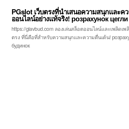
PGslot เว็บตรงที่นำเสนอความสนุกและควา
ออนไลน์อย่างแท้จริง! розрахунок цегли
https://glavbud.com ลองเล่นสล็อตออนไลน์และเพลิดเพล
ตรง ที่นี่คือที่สำหรับความสนุกและความตื่นเต้น! розр
будинок