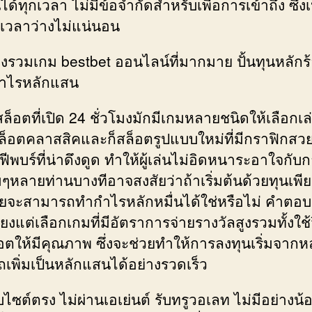
นได้ทุกเวลา ไม่มีข้อจำกัดสำหรับเพื่อการเข้าถึง ซึ่
ี่มีเวลาว่างไม่แน่นอน
งรวมเกม bestbet ออนไลน์ที่มากมาย ปั้นทุนหลักร้อ
ำไรหลักแสน
สล็อตที่เปิด 24 ชั่วโมงมักมีเกมหลายชนิดให้เลือกเล
สล็อตคลาสสิคและก็สล็อตรูปแบบใหม่ที่มีกราฟิกสว
ีพบร์ที่น่าดึงดูด ทำให้ผู้เล่นไม่อิดหนาระอาใจกับก
มๆหลายท่านบางทีอาจสงสัยว่าถ้าเริ่มต้นด้วยทุนเพีย
อยจะสามารถทำกำไรหลักหมื่นได้ใช่หรือไม่ คำตอบ
พียงแต่เลือกเกมที่มีอัตราการจ่ายรางวัลสูงรวมทั้งใช้
็อตให้มีคุณภาพ ซึ่งจะช่วยทำให้การลงทุนเริ่มจากหล
เพิ่มเป็นหลักแสนได้อย่างรวดเร็ว
็บไซต์ตรง ไม่ผ่านเอเย่นต์ รับทรูวอเลท ไม่มีอย่างน