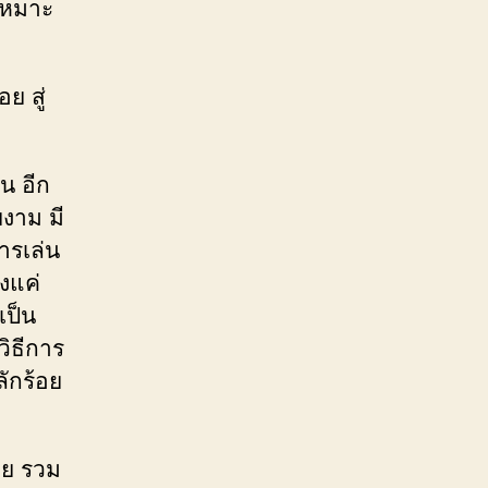
งเหมาะ
ย สู่
่น อีก
ยงาม มี
ารเล่น
งแค่
เป็น
วิธีการ
ักร้อย
้อย รวม