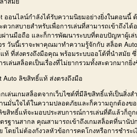
่ล้ำสมัย
ot ออนไลน์กำลังได้รับความนิยมอย่างยิ่งในตอนนี้ ด
ดวกสบายสำหรับเพื่อการเล่นที่สามารถเข้าถึงได้อ
ยผ่านมือถือ และก็การพัฒนาระบบที่ตอบปัญหาผู้เล่
ร วันนี้เราจะพาคุณมาทำความรู้จักกับ สล็อต Aut
ิ์แท้ ที่ส่งตรงถึงมือคุณ พร้อมระบบออโต้ที่นำสมัย ซึ
รเล่นสล็อตเป็นเรื่องที่ไม่ยากรวมทั้งสะดวกมากยิ่งข
 Auto ลิขสิทธิ์แท้ ส่งตรงถึงมือ
กเล่นเกมสล็อตจากเว็บไซต์ที่มีลิขสิทธิ์แท้เป็นสิ่งสำ
่านมั่นใจได้ในความปลอดภัยและก็ความถูกต้องข
มีลิขสิทธิ์แท้จะมอบประสบการณ์การเล่นที่ดีแล้วก็ถูก
รฐานสากล คุณสามารถเข้าถึงเกมสล็อตที่นานัป
ย โดยไม่ต้องกังวลหัวข้อการคดโกงหรือการชำระเง