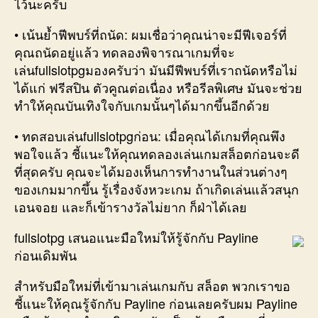
ไว้นะครับ
• เน้นย้ำฟีพบร์ที่ถนัด: ผมเชื่อว่าคุณน่าจะมีฟีเจอร์ที่
คุณถนัดอยู่แล้ว ทดลองพิจารณาเกมที่จะ
เล่นfullslotpgมองครับว่า มันมีฟีพบร์ที่เราถนัดหรือไม่
ได้แก่ ฟรีสปิน ตัวคูณต่อเนื่อง หรือรีลพิเศษ มันจะช่วย
ทำให้คุณบันเทิงใจกับเกมนั้นๆได้มากขึ้นอีกด้วย
• ทดสอบเล่นfullslotpgก่อน: เมื่อคุณได้เกมที่คุณพึง
พอใจแล้ว ชี้แนะให้คุณทดลองเล่นเกมสล็อตก่อนจะดี
ที่สุดครับ คุณจะได้มองเห็นการทำงานในส่วนต่างๆ
ของเกมมากขึ้น รู้เรื่องจังหวะเกม ถ้าเกิดเล่นแล้วสนุก
เอนจอย และก็เข้ารางวัลไม่ยาก ก็ฝ่าได้เลย
fullslotpg เสนอแนะมือใหม่ให้รู้จักกับ Payline
ก่อนเดิมพัน
สำหรับมือใหม่ที่เข้ามาเล่นเกมกับ สล็อต พวกเราขอ
ชี้แนะให้คุณรู้จักกับ Payline ก่อนเลยครับผม Payline