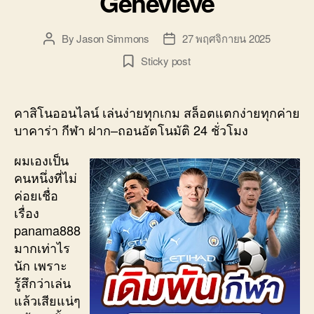
Genevieve
By
Jason Simmons
27 พฤศจิกายน 2025
Post
Post
author
date
Sticky post
คาสิโนออนไลน์ เล่นง่ายทุกเกม สล็อตแตกง่ายทุกค่าย
บาคาร่า กีฬา ฝาก–ถอนอัตโนมัติ 24 ชั่วโมง
ผมเองเป็น
คนหนึ่งที่ไม่
ค่อยเชื่อ
เรื่อง
panama888
มากเท่าไร
นัก เพราะ
รู้สึกว่าเล่น
แล้วเสียแน่ๆ