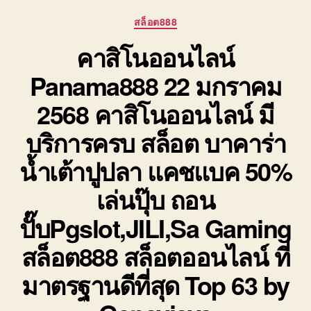
Categories
สล็อต888
คาสิโนออนไลน์
Panama888 22 มกราคม
2568 คาสิโนออนไลน์ มี
บริการครบ สล็อต บาคาร่า
น้ำเต้าปูปลา แคชแบค 50%
เล่นปุ๊บ ถอน
ปั๊บPgslot,JILI,Sa Gaming
สล็อต888 สล็อตออนไลน์ ที่
มาตรฐานดีที่สุด Top 63 by