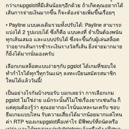
กว่าเกมpgslotที่มีเส้นน้อยๆอีกด้วย ถ้าเกิดคุณอยากได้
เส้นการจ่ายเงินมากขึ้น ก็จะต้องจ่ายเพิ่มขึ้นเรื่อยๆ
• Payline แบบคงเดิมรวมทั้งปรับได้: Payline สามารถ
แบ่งได้ 2 รูปแบบได้ ซึ่งก็คือ แบบคงที่ จำเป็นต้องพนัน
ทุกเส้นเสมอ และแบบปรับได้ ซึ่งจะขึ้นกับผู้เล่นสล็อต
ว่าอยากเส้นการชำระเงินรางวัลกี่เส้น ยิ่งจ่ายมากมาย
ก็ยิ่งได้มากนั่นเองครับ
เลือกเกมสล็อตแบบง่ายๆกับ pgslot ได้เกมที่ชอบใจ
ทำกำไรได้ทุกวี่ทุกวันแน่ๆ ลงทะเบียนสมัครสมาชิก
ใหม่ได้แล้ววันนี้!
เป็นอย่างไรกันบ้างขอรับ บอกเลยว่า การเลือกเกม
pgslot ไม่ใช่ง่าย แม้กระนั้นก็ไม่ใช่เรื่องยากเช่นกัน ก็
แค่คุณต้องรู้ว่า คุณอยากอะไรนั่นแหละนะครับ ชอบ
ธีมเกมแบบไหน รับความเสี่ยงได้มากน้อยมากแค่ไหน
ค่า RTP ของเกมpgslotคือเท่าไร มีฟีพบร์ที่ถนัดหรือ
เปล่า และได้ทดสอบเล่นfullslotpgแล้วหรือยัง ปริศนา