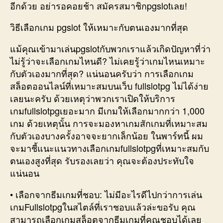
อีกด้วย อย่ารอคอยช้า สมัครสมาชิกpgslotเลย!
วิธีเลือกเกม pgslot ให้เหมาะกับตนเองมากที่สุด
แม้คุณเข้ามาเล่นpgslotกับพวกเราแล้วเกิดปัญหาที่ว่า
ไม่รู้ว่าจะเลือกเกมไหนดี? ไม่เคยรู้ว่าเกมไหนเหมาะ
กับตัวเองมากที่สุด? แน่นอนครับว่า การเลือกเกม
สล็อตออนไลน์ที่เหมาะสมบนเว็บ fullslotpg ไม่ได้ง่าย
เลยนะครับ ด้วยเหตุว่าพวกเราเปิดให้บริการ
เกมfullslotpgเยอะมาก มีเกมให้เลือกมากกว่า 1,000
เกม ด้วยเหตุนั้น การจะมองหาเกมสักเกมที่เหมาะสม
กับตัวเองบางครั้งอาจจะยากเล็กน้อย ในพาร์ทนี้ ผม
จะมาชี้แนะแนวทางเลือกเกมfullslotpgที่เหมาะสมกับ
ตนเองสูงที่สุด รับรองเลยว่า คุณจะต้องประทับใจ
แน่นอน
• เลือกจากธีมเกมที่ชอบ: ไม่มีอะไรดีไปกว่าการเล่น
เกมFullslotpgในสไตล์ที่เราชอบแล้วล่ะขอรับ คุณ
สามารถเลือกเกมสล็อตจากธีมเกมที่คุณชอบได้เลย