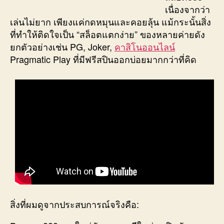
เนื่องจากว่า
เล่นไม่ยาก เพียงแค่กดหมุนและคอยลุ้น แม้กระนั้นสิ่ง
ที่ทำให้ติดใจเป็น “สล็อตแตกง่าย” ของหลายค่ายดัง
ยกตัวอย่างเช่น PG, Joker,
คาสิโนออนไลน์
Pragmatic Play ที่มีฟรีสปินออกบ่อยมากกว่าที่คิด
สิ่งที่ผมดูจากประสบการณ์จริงคือ: