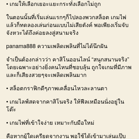
• เกมให้เลือกเยอะแยะกระทั่งเลือกไม่ถูก
ในตอนนั้นที่เริ่มเล่นแรกๆก็ไปลองพวกสล็อต เกมไพ่
แล้วก็ทดลองเล่นก่อนแบบไม่เสียตังค์ พอเพียงเริ่มจับ
จังหวะได้ถึงค่อยลงสู่สนามจริง
panama888 ความเพลิดเพลินที่ไม่ได้นึกฝัน
จำเป็นต้องกล่าวว่า คาสิโนออนไลน์ “สนุกสนานจริง”
โดยเฉพาะอย่างยิ่งคนไหนที่ชอบลุ้น ถูกใจเกมที่มีภาพ
และก็เสียงสวยๆจะเพลิดเพลินมาก
• สล็อตกราฟิกดีๆภาพเคลื่อนไหวละลานตา
• เกมไลฟ์สดจากคาสิโนจริง ให้ฟีลเหมือนนั่งอยู่ใน
โต๊ะ
• เกมไพ่ที่เข้าใจง่าย เหมาะกับมือใหม่
คือหากผู้ใดเครียดจากงาน พอใช้ได้เข้ามาเล่นแป๊บ