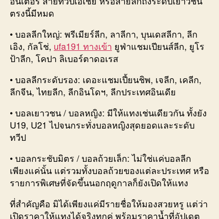
อินเตอร์ สายทวีปเอเชีย หรือสายลึกถึงระดับเยาวชน
ตรงนี้มีหมด
• บอลลีกใหญ่: พรีเมียร์ลีก, ลาลีกา, บุนเดสลีกา, ลีก
เอิง, กัลโช่,
ufa191 ทางเข้า
ยูฟ่าแชมเปียนส์ลีก, ยูโร
ป้าลีก, โคปา ลิเบอร์ตาดอเรส
• บอลลีกระดับรอง: เดอะแชมเปี้ยนชิพ, เจลีก, เคลีก,
ลีกจีน, ไทยลีก, ลีกอินโดฯ, ลีกประเทศอินเดีย
• บอลเยาวชน / บอลหญิง: มีให้แทงเช่นเดียวกัน ทั้งยัง
U19, U21 ไปจนกระทั่งบอลหญิงสุดยอดและระดับ
ทวีป
• บอลกระชับมิตร / บอลถ้วยเล็ก: ไม่ใช่แค่บอลลีก
เพียงแค่นั้น แต่รวมทั้งบอลถ้วยของแต่ละประเทศ หรือ
รายการพิเศษที่จัดขึ้นนอกฤดูกาลก็ยังเปิดให้แทง
ที่สำคัญคือ มิได้เพียงแค่มีรายชื่อให้มองสวยหรู แต่ว่า
เปิดราคาให้แทงได้จริงทุกคู่ พร้อมราคาน้ำที่อัปเดต