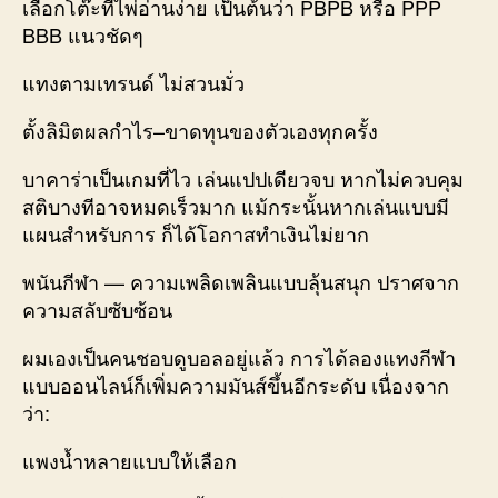
เลือกโต๊ะที่ไพ่อ่านง่าย เป็นต้นว่า PBPB หรือ PPP
BBB แนวชัดๆ
แทงตามเทรนด์ ไม่สวนมั่ว
ตั้งลิมิตผลกำไร–ขาดทุนของตัวเองทุกครั้ง
บาคาร่าเป็นเกมที่ไว เล่นแปปเดียวจบ หากไม่ควบคุม
สติบางทีอาจหมดเร็วมาก แม้กระนั้นหากเล่นแบบมี
แผนสำหรับการ ก็ได้โอกาสทำเงินไม่ยาก
พนันกีฬา — ความเพลิดเพลินแบบลุ้นสนุก ปราศจาก
ความสลับซับซ้อน
ผมเองเป็นคนชอบดูบอลอยู่แล้ว การได้ลองแทงกีฬา
แบบออนไลน์ก็เพิ่มความมันส์ขึ้นอีกระดับ เนื่องจาก
ว่า:
แพงน้ำหลายแบบให้เลือก