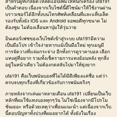
สำหรับผู้ที่เกลียดโหลดแอปเพิ่มให้หนักเครื่อง ufa191
เป็นคำตอบ เนื่องจากเว็บไซต์นี้ดีไซน์มาให้ใช้งานผ่าน
บราวเซอร์ได้อีกทั้งบนโทรศัพท์เคลื่อนที่และแท็บเล็ต
รองรับทั้งยัง iOS และ Android จอพอดีทุกขนาด ไม่
ต้องซูม ไม่ต้องเลื่อนหาปุ่มให้วุ่นวาย
อินเตอร์เฟซของเว็บไซต์เข้าสู่ระบบ ufa191มีความ
เป็นมือโปร เข้าใจง่ายหากแม้เป็นมือใหม่ ทุกเมนูมี
การจัดวางที่แจ่มกระจ่าง อีกทั้งการดูราคาบอล เลือก
แทงคู่ที่อยาก รวมทั้งเช็ครายการแทงย้อนหลัง ทุกสิ่ง
อยู่ในหน้าเดียว ไม่ต้องกดสลับไปมาให้ยุ่งยาก
ufa191 คือเว็บพนันบอลที่ไม่ได้มีดีเพียงแค่ชื่อ แต่ว่า
ครบจบทุกเรื่องที่เกี่ยวข้องกับการพนันจริงๆ
ภายหลังจากเล่นมาหลายเดือน ufa191 เปลี่ยนเป็นเว็บ
หลักที่ผมใช้แทงบอลทุกๆวัน ไม่ใช่เนื่องจากมีโปรโม
ชั่นเยอะ หรือด้วยเหตุว่าเพื่อนแนะนำ แต่เนื่องจากเว็บ
นี้ตอบปัญหาทั้งปวงที่ผมอยากได้ ทั้งยังในเรื่อง