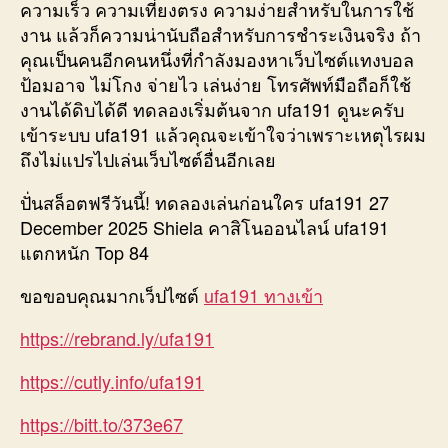
ความเร็ว ความเที่ยงตรง ความง่ายสำหรับในการใช้
งาน แล้วก็ความน่านับถือสำหรับการชำระเงินจริง ถ้า
คุณเป็นคนอีกคนหนึ่งที่กำลังมองหาเว็บไซต์แทงบอล
ป้อมอาจ ไม่โกง จ่ายไว เล่นง่าย โทรศัพท์มือถือก็ใช้
งานได้ดิบได้ดี ทดลองเริ่มต้นจาก ufa191 ดูนะครับ
เข้าระบบ ufa191 แล้วคุณจะเข้าใจว่าเพราะเหตุไรผม
ถึงไม่แปรไปเล่นเว็บไซต์อื่นอีกเลย
ปั่นสล็อตฟรีวันนี้! ทดลองเล่นก่อนใคร ufa191 27
December 2025 Shiela คาสิโนออนไลน์ ufa191
แตกหนัก Top 84
ขอขอบคุณมากเว็ปไซต์
ufa191 ทางเข้า
https://rebrand.ly/ufa191
https://cutly.info/ufa191
https://bitt.to/373e67