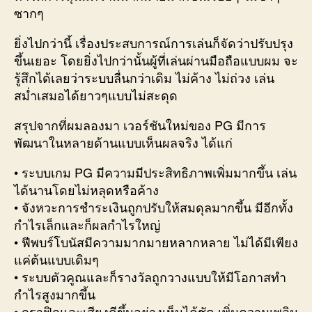
ซากๆ
ยิ่งไปกว่านี้ เรื่องประสบการณ์การเล่นก็จัดว่าปรับปรุง
ขึ้นเยอะ โดยยิ่งไปกว่านั้นผู้ที่เล่นผ่านมือถือแบบผม จะ
รู้สึกได้เลยว่าระบบลื่นกว่าเดิม ไม่ค้าง ไม่ถ่วง เล่น
สม่ำเสมอได้ยาวๆแบบไม่สะดุด
สรุปจากที่ผมลองมา เวอร์ชันใหม่ของ PG มีการ
พัฒนาในหลายด้านแบบเห็นผลจริง ได้แก่
• ระบบเกม PG มีความมีประสิทธิภาพเพิ่มมากขึ้น เล่น
ได้นานโดยไม่หลุดหรือค้าง
• จังหวะการชำระเงินถูกปรับให้สมดุลมากขึ้น มีอีกทั้ง
กำไรเล็กและก็ผลกำไรใหญ่
• ฟีพบร์โบนัสมีความมากมายหลากหลาย ไม่ได้มีเพียง
แค่ต้นแบบเดิมๆ
• ระบบตัวคูณและก็รางวัลถูกวางแบบให้มีโอกาสทำ
กำไรสูงมากขึ้น
• กราฟิกและเสียงดีขึ้นอย่างเห็นได้ชัด เพิ่มความเพลิน