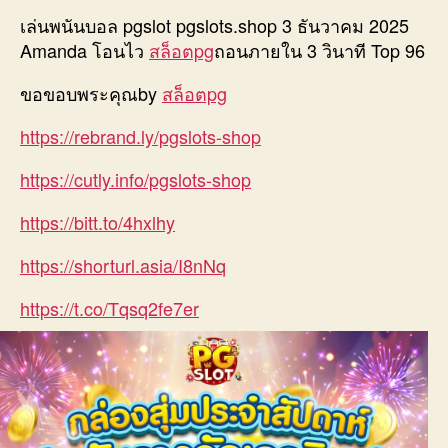
เล่นพนันบอล pgslot pgslots.shop 3 ธันวาคม 2025
Amanda โอนไว
สล็อตpg
ถอนภายใน 3 วินาที Top 96
ขอขอบพระคุณby
สล็อตpg
https://rebrand.ly/pgslots-shop
https://cutly.info/pgslots-shop
https://bitt.to/4hxlhy
https://shorturl.asia/I8nNq
https://t.co/Tqsq2fe7er