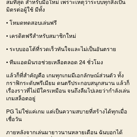
สมที่สุด สำหรับมือใหม่ เพราะเหตุว่าระบบทุกสิ่งเป็น
มิตรต่อผู้ใช้ มีทั้ง
• โหมดทดสอบเล่นฟรี
• เครดิตฟรีสำหรับสมาชิกใหม่
• ระบบออโต้ที่รวดเร็วทันใจและไม่เป็นอันตราย
• ทีมแอดมินรอช่วยเหลือตลอด 24 ชั่วโมง
แล้วก็ที่สำคัญคือ เกมทุกเกมมีเอกลักษณ์ส่วนตัว ทั้ง
กราฟิกระดับพรีเมียม ดนตรีประกอบสนุกสนาน แล้วก็
เรื่องราวที่ไม่มีใครเหมือน จนถึงลืมไปเลยว่ากำลังเล่น
เกมสล็อตอยู่
PG ไม่ใช่แค่เกม แต่เป็นความสบายที่สร้างได้ทุกเมื่อ
เชื่อวัน
ภายหลังจากเล่นมายาวนานหลายเดือน ฉันบอกได้