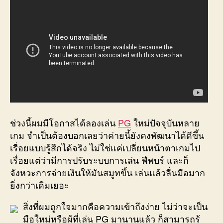
ช่วงนี้ผมมีโอกาสได้ลองเล่น
PG
ใหม่ปัจจุบันหลาย
เกม จำเป็นต้องบอกเลยว่าค่ายนี้ยังคงพัฒนาได้ดีขึ้น
เรื่อยแบบรู้สึกได้จริง ไม่ใช่แค่เปลี่ยนหน้าตาเกมไป
เรื่อยแต่ว่ามีการปรับระบบการเล่น ฟีพบร์ และก็
จังหวะการจ่ายเงินให้มันสมูทขึ้น เล่นแล้วลื่นมือมาก
ยิ่งกว่าเดิมเยอะ
สิ่งที่ผมถูกใจมากคือความเข้าถึงง่าย ไม่ว่าจะเป็น
มือใหม่หรือผู้ที่เล่น PG มานานแล้ว ก็สามารถรู้