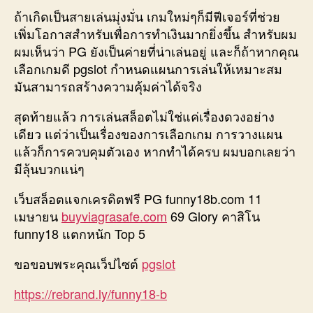
ถ้าเกิดเป็นสายเล่นมุ่งมั่น เกมใหม่ๆก็มีฟีเจอร์ที่ช่วย
เพิ่มโอกาสสำหรับเพื่อการทำเงินมากยิ่งขึ้น สำหรับผม
ผมเห็นว่า PG ยังเป็นค่ายที่น่าเล่นอยู่ และก็ถ้าหากคุณ
เลือกเกมดี pgslot กำหนดแผนการเล่นให้เหมาะสม
มันสามารถสร้างความคุ้มค่าได้จริง
สุดท้ายแล้ว การเล่นสล็อตไม่ใช่แค่เรื่องดวงอย่าง
เดียว แต่ว่าเป็นเรื่องของการเลือกเกม การวางแผน
แล้วก็การควบคุมตัวเอง หากทำได้ครบ ผมบอกเลยว่า
มีลุ้นบวกแน่ๆ
เว็บสล็อตแจกเครดิตฟรี PG funny18b.com 11
เมษายน
buyviagrasafe.com
69 Glory คาสิโน
funny18 แตกหนัก Top 5
ขอขอบพระคุณเว็ปไซต์
pgslot
https://rebrand.ly/funny18-b