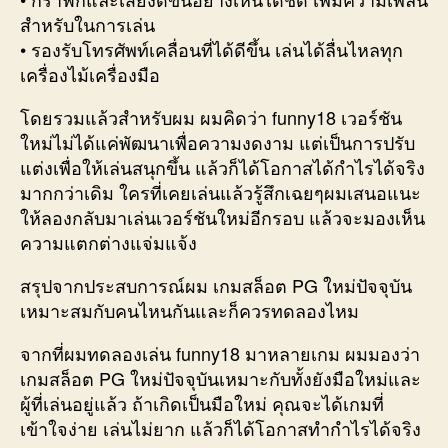
สำหรับในการเล่น
• รองรับโทรศัพท์เคลื่อนที่ได้ดีขึ้น เล่นได้ลื่นไหลทุก
เครื่องไม้เครื่องมือ
โดยรวมแล้วสำหรับผม ผมคิดว่า funny18 เวอร์ชัน
ใหม่ไม่ได้แค่พัฒนาเพื่อความงดงาม แต่เป็นการปรับ
แต่งเพื่อให้เล่นสนุกขึ้น แล้วก็ได้โอกาสได้กำไรได้จริง
มากกว่าเดิม ใครที่เคยเล่นแล้วรู้สึกเฉยๆผมเสนอแนะ
ให้ลองกลับมาเล่นเวอร์ชันใหม่อีกรอบ แล้วจะมองเห็น
ความแตกต่างแจ่มแจ้ง
สรุปจากประสบการณ์ผม เกมสล็อต PG ใหม่ปัจจุบัน
เหมาะสมกับคนไหนกันและก็ควรทดลองไหม
จากที่ผมทดลองเล่น funny18 มาหลายเกม ผมมองว่า
เกมสล็อต PG ใหม่ปัจจุบันเหมาะกับทั้งยังมือใหม่และ
ผู้ที่เล่นอยู่แล้ว ถ้าเกิดเป็นมือใหม่ คุณจะได้เกมที่
เข้าใจง่าย เล่นไม่ยาก แล้วก็ได้โอกาสทำกำไรได้จริง