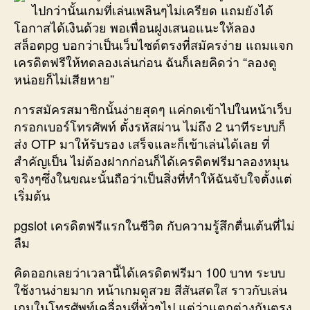
ไปกว่านั้นเกมที่เล่นเพลินๆไม่เครียด แถมยังได้
โอกาสได้เงินด้วย พอเพื่อนฝูงเสนอแนะให้ลอง
สล็อตpg บอกว่าเป็นเว็บไซต์ตรงที่สมัครง่าย แถมแจก
เครดิตฟรีให้ทดลองเล่นก่อน ฉันก็เลยคิดว่า “ลองดู
หน่อยก็ไม่เสียหาย”
การสมัครสมาชิกนั้นง่ายสุดๆ แค่กดเข้าไปในหน้าเว็บ
กรอกเบอร์โทรศัพท์ ตั้งรหัสผ่าน ไม่ถึง 2 นาทีระบบก็
ส่ง OTP มาให้รับรอง เสร็จและก็เข้าเล่นได้เลย ที่
สำคัญเป็น ไม่ต้องฝากก่อนก็ได้เครดิตฟรีมาลองหมุน
จริงๆซึ่งในขณะนั้นถือว่าเป็นสิ่งที่ทำให้ฉันจับใจตั้งแต่
เริ่มต้น
pgslot เครดิตฟรีแรกในชีวิต กับความรู้สึกตื่นเต้นที่ไม่
ลืม
คิดออกเลยว่าเวลานี้ได้เครดิตฟรีมา 100 บาท ระบบ
ใช้งานง่ายมาก หน้าเกมดูสวย สีสันสดใส ราวกับเล่น
เกมในโทรศัพท์เคลื่อนที่ทั่วๆไป แต่ว่าแตกต่างกันตรง