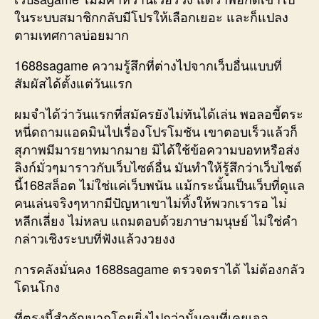
ในระบบสมาชิกกลับมีโปรให้เลือกเยอะ และก็แปลง
ตามเทศกาลบ่อยมาก
1688sagame ความรู้สึกที่ต่างไปจากเว็บอื่นแบบที่
สัมผัสได้ตั้งแต่วันแรก
ผมจำได้ว่าวันแรกที่สมัครยังไม่ทันได้เล่น พอลอขี้ตระ
หนี่ดถามแอดมินไปเรื่องโปรโมชัน เขาตอบเร็วแล้วก็
สุภาพมีมารยาทมากมาย มิได้ใช้ข้อความบอทหรือส่ง
ลิงก์มั่วๆมาราวกับเว็บไซต์อื่น มันทำให้รู้สึกว่าเว็บไซต์
นี้168สล็อต ไม่ใช่แค่เว็บพนัน แม้กระนั้นเป็นเว็บที่ดูแล
คนเล่นจริงๆหากมีปัญหาเขาไม่ทิ้งให้พวกเรารอ ไม่
หลีกเลี่ยง ไม่หลบ แถมตอบด้วยภาษามนุษย์ ไม่ใช่คำ
กล่าวเชิงระบบที่ฟังแล้วงวยงง
การคลังมั่นคง 1688sagame ตรวจตราได้ ไม่ต้องกลัว
โดนโกง
ที่ตรงนี้สำคัญมากโดยยิ่งไปกว่านั้นคนที่เคยเจอ