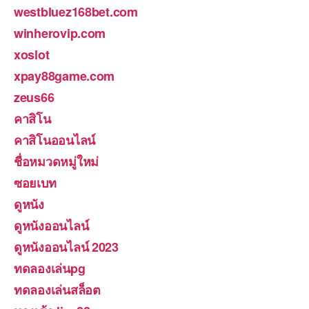
westbluez168bet.com
winherovip.com
xoslot
xpay88game.com
zeus66
คาสิโน
คาสิโนออนไลน์
ชื่อหมวดหมู่ใหม่
ซอยเบท
ดูหนัง
ดูหนังออนไลน์
ดูหนังออนไลน์ 2023
ทดลองเล่นpg
ทดลองเล่นสล็อต