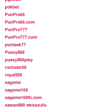
pokbet
PunPro66
PunPro66.com
PunPro777
PunPro777.com
puntaek77
Pussy888
pussy888play
rockstar66
royal558
sagame
sagame168
sagame168th.com
sawan888 ทดลองเล่น