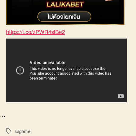
https://t.co/zPWR4slBe2
…
sagame
Tags