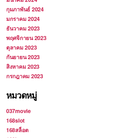
กุมภาพันธ์ 2024
มกราคม 2024
ธันวาคม 2023
พฤศจิกายน 2023
ตุลาคม 2023
กันยายน 2023
สิงหาคม 2023
กรกฎาคม 2023
หมวดหมู่
037movie
168slot
168สล็อต