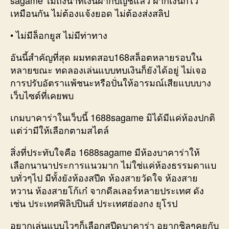
เหมือนกัน ไม่ต้องแจ้งยอด ไม่ต้องส่งสลิป
• ไม่มีล็อกยูส ไม่มีท่าทาง
อันนี้สำคัญที่สุด ผมทดสอบ168สล็อตหลายรอบใน
หลายขณะ ทดลองเล่นแบบทบเงินก็ยังได้อยู่ ไม่เจอ
การปรับอัตราแพ้ชนะหรือปั่นให้อารมณ์เสียแบบบาง
เว็บไซต์ที่เคยพบ
เกมบาคาร่าในเว็บนี้ 1688sagame มิได้มีแค่ห้องปกติ
แต่ว่ามีให้เลือกตามสไตล์
สิ่งที่ประทับใจคือ 1688sagame มีห้องบาคาร่าให้
เลือกนานาประการแนวมาก ไม่ใช่แค่ห้องธรรมดาแบ
บทั่วๆไป มีทั้งยังห้องสปีด ห้องสายวัดใจ ห้องสาย
หวาน ห้องสายโก้เก๋ จากดีลเลอร์หลายประเทศ ดัง
เช่น ประเทศฟิลิปปินส์ ประเทศฮ่องกง ยุโรป
อยากเล่นแบบไวๆก็เลือกสปีดบาคาร่า อยากชิลๆคุยกับ