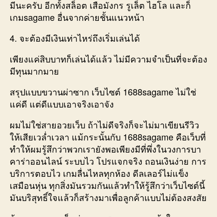
มีนะครับ อีกทั้งสล็อต เสือมังกร รูเล็ต ไฮโล และก็
เกมsagame อื่นจากค่ายชั้นแนวหน้า
4. จะต้องมีเงินเท่าไหร่ถึงเริ่มเล่นได้
เพียงแค่สิบบาทก็เล่นได้แล้ว ไม่มีความจำเป็นที่จะต้อง
มีทุนมากมาย
สรุปแบบขวานผ่าซาก เว็บไซต์ 1688sagame ไม่ใช่
แค่ดี แต่ดีแบบเอาจริงเอาจัง
ผมไม่ใช่สายอวยเว็บ ถ้าไม่ดีจริงก็จะไม่มาเขียนรีวิว
ให้เสียเวล่ำเวลา แม้กระนั้นกับ 1688sagame คือเว็บที่
ทำให้ผมรู้สึกว่าพวกเรายังพอเพียงมีที่พึ่งในวงการบา
คาร่าออนไลน์ ระบบไว โปรแจกจริง ถอนเงินง่าย การ
บริการตอบไว เกมลื่นไหลทุกห้อง ดีลเลอร์ไม่แข็ง
เสมือนหุ่น ทุกสิ่งมันรวมกันแล้วทำให้รู้สึกว่าเว็บไซต์นี้
มันบริสุทธิ์ใจแล้วก็สร้างมาเพื่อลูกค้าแบบไม่ต้องสงสัย