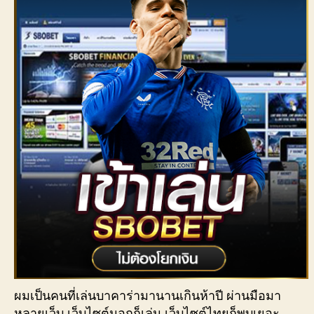
ผมเป็นคนที่เล่นบาคาร่ามานานเกินห้าปี ผ่านมือมา
หลายเว็บ เว็บไซต์นอกก็เล่น เว็บไซต์ไทยก็พบเยอะ