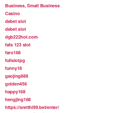
Business, Small Business
Casino
debet slot
debet slot
dgb222hot.com
fafa 123 slot
faro168
fullslotpg
funny18
gaojing888
golden456
happy168
hengjing168
https://sretthi99.bet/enter/