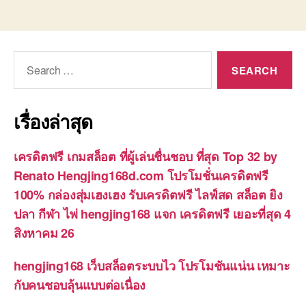
Search
for:
เรื่องล่าสุด
เครดิตฟรี เกมสล็อต ที่ผู้เล่นชื่นชอบ ที่สุด Top 32 by
Renato Hengjing168d.com โปรโมชั่นเครดิตฟรี
100% กล่องสุ่มเฮงเฮง รับเครดิตฟรี ไลฟ์สด สล็อต ยิง
ปลา กีฬา ไพ่ hengjing168 แจก เครดิตฟรี เยอะที่สุด 4
สิงหาคม 26
hengjing168 เว็บสล็อตระบบไว โปรโมชันแน่น เหมาะ
กับคนชอบลุ้นแบบต่อเนื่อง