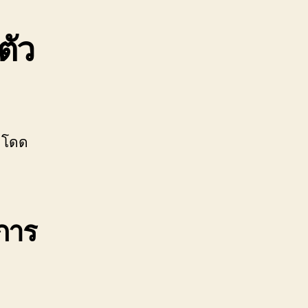
ตัว
8 โดด
กการ