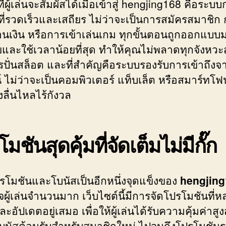
ที่ผู้เล่นจะสัมผัสได้เมื่อเข้าสู่ hengjing168 คือระบ
ี่รวดเร็วและเสถียร ไม่ว่าจะเป็นการสมัครสมาชิก
นเงิน หรือการเข้าเล่นเกม ทุกขั้นตอนถูกออกแบบม
ยและใช้เวลาน้อยที่สุด ทำให้คุณไม่พลาดทุกจังหว
ปั่นสล็อต และที่สำคัญคือระบบรองรับการเข้าถึงจ
 ไม่ว่าจะเป็นคอมพิวเตอร์ แท็บเล็ต หรือสมาร์ทโฟน
งลื่นไหลไร้กังวล
มชันสุดคุ้มที่จัดเต็มไม่มีกั๊ก
โปรโมชันและโบนัสเป็นอีกหนึ่งจุดแข็งของ
hengjing
จผู้เล่นจำนวนมาก เว็บไซต์นี้มีการจัดโปรโมชันที่
อัปเดตอยู่เสมอ เพื่อให้ผู้เล่นได้รับความคุ้มค่าสูง
่โบนัสต้อนรับสำหรับสมาชิกใหม่ ไปจนถึงโปรโมชันร