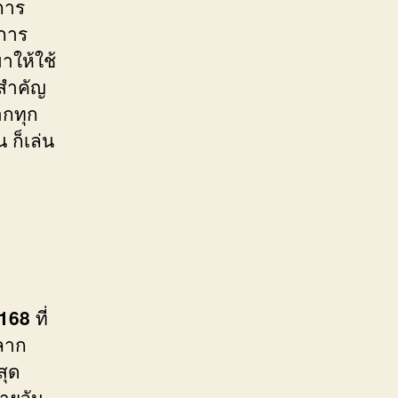
บการ
 การ
าให้ใช้
ะสำคัญ
ากทุก
 ก็เล่น
168
ที่
หลาก
สุด
ายวัน