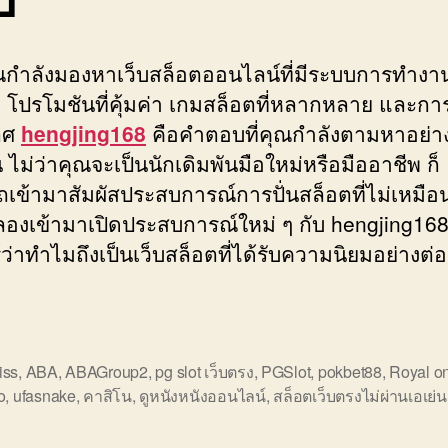
กำลังมองหาเว็บสล็อตออนไลน์ที่มีระบบการทำงานท
ว โปรโมชันที่คุ้มค่า เกมสล็อตที่หลากหลาย และกา
ลิศ
hengjing168
คือคำตอบที่คุณกำลังตามหาอย่า
ไม่ว่าคุณจะเป็นนักเดิมพันมือใหม่หรือมืออาชีพ ก็
เข้ามาสัมผัสประสบการณ์การปั่นสล็อตที่ไม่เหมือ
ี่ ลองเข้ามาเปิดประสบการณ์ใหม่ ๆ กับ hengjing168
้ว่าทำไมถึงเป็นเว็บสล็อตที่ได้รับความนิยมอย่างต่อเ
iss
,
ABA
,
ABAGroup2
,
pg slot เว็บตรง
,
PGSlot
,
pokbet88
,
Royal on
o
,
ufasnake
,
คาสิโน
,
ดูหนังหนังออนไลน์
,
สล็อตเว็บตรงไม่ผ่านเอเย่น