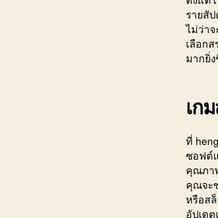
รายสัป
ไม่ว่าจ
เลือกส
มากยิ่งข
เกม
ที่ he
ซอฟต์แ
คุณภาพส
คุณจะช
หรือสล็
อัปเดตเ