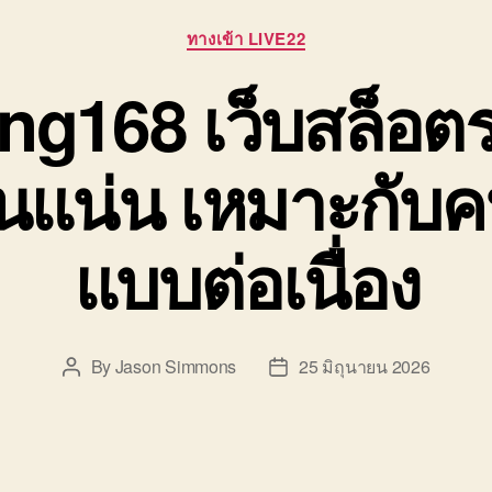
Categories
ทางเข้า LIVE22
ing168 เว็บสล็อต
นแน่น เหมาะกับค
แบบต่อเนื่อง
By
Jason Simmons
25 มิถุนายน 2026
Post
Post
author
date