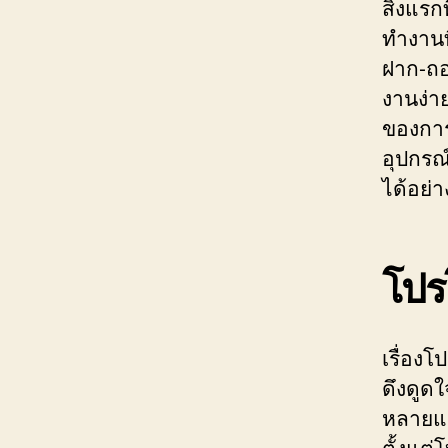
สิ่งแรก
ทำงานท
ฝาก-ถอ
งานง่า
ของการ
อุปกรณ์
ได้อย่า
โปรโ
เรื่อง
ดึงดูดใ
หลายและ
ตั้งแต