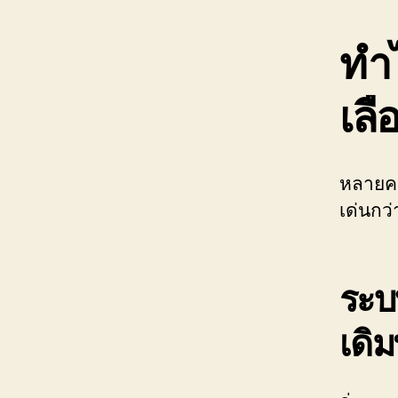
ทำไ
เลื
หลายคน
เด่นกว่
ระบ
เดิม