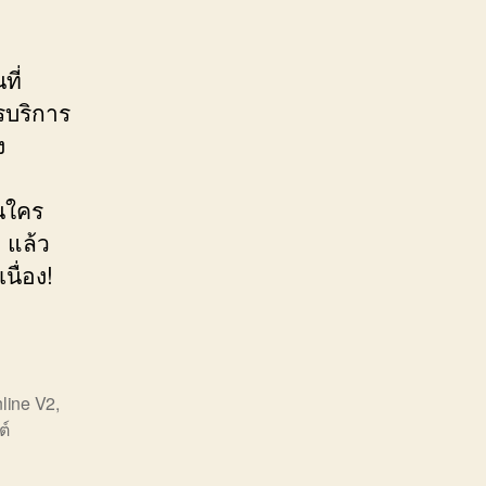
ี่
รบริการ
ง
นใคร
 แล้ว
นื่อง!
line V2
,
ต์