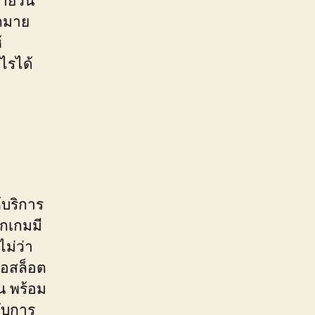
ากมาย
้
ไรได้
้บริการ
ุกเกมมี
ไม่ว่า
โอสล็อต
ัน พร้อม
กับการ