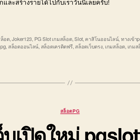
ุกและสร้างรายได้ไปกับเราวันนี้เลยครับ!
สล็อต
,
Joker123
,
PG Slot เกมสล็อต
,
Slot
,
คาสิโนออนไลน์
,
ทางเข้า
ตpg
,
สล็อตออนไลน์
,
สล็อตเครดิตฟรี
,
สล็อตเว็บตรง
,
เกมสล็อต
,
เกมส
Categories
สล็อตPG
ว็บเปิดใหม่ pgslo