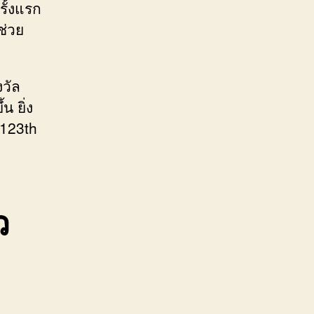
รั้งแรก
ช่วย
วัล
น ยิ่ง
r123th
ว