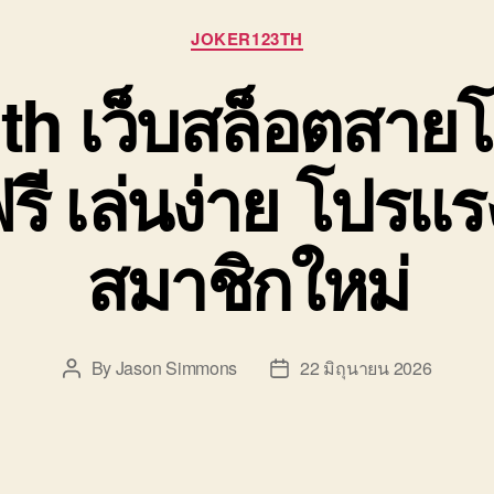
Categories
JOKER123TH
th เว็บสล็อตสาย
รี เล่นง่าย โปรแ
สมาชิกใหม่
By
Jason Simmons
22 มิถุนายน 2026
Post
Post
author
date