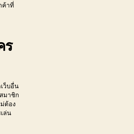
ค้าที่
ัคร
ว็บอื่น
รสมาชิก
ม่ต้อง
เล่น