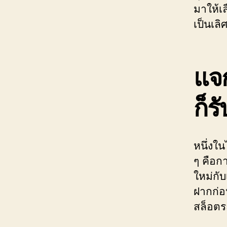
มาให้เล
เป็นเล
แจก
ก็ร
หนึ่งใ
ๆ คือก
ใหม่กับ
ฝากก่อ
สล็อตร