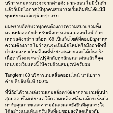
บริการเกมครบวงจรจากค่ายดัง ฝาก-ถอน ไม่มีขั้นต่ำ
แล้วก็เปิดโอกาสให้ทุกคนสามารถเริ่มเดิมพันได้แม้มี
ทุนเพียงแค่เล็กๆน้อยๆขอรับ
ผมทราบดีครับว่าทุกคนต้องการความสบายรวมทั้ง
ความปลอดภัยสำหรับเพื่อการเล่นเกมออนไลน์ ด้วย
เหตุผลดังกล่าว สล็อต168 เป็นเว็บไซต์ที่ตอบปัญหาทุก
ความต้องการ ไม่ว่าคุณจะเป็นมือใหม่หรือมืออาชีพที่
กำลังมองหาเว็บสล็อตที่ทั้งยังเล่นง่ายและได้เงินจริง
เนื้อหานี้ ผมจะพาไปรู้จักกับทุกลักษณะเด่นแล้วก็จุด
เด่นของเว็บแห่งนี้ให้ครบถ้วนสมบูรณ์ครับผม
Tangtem168 บริการเกมสล็อตออนไลน์ นานัปการ
ค่าย ลิขสิทธิ์แท้ 100%
ที่นี่ถือได้ว่าแหล่งรวมเกมสล็อต168จากค่ายเกมชั้นนำ
สุดยอด ที่ไม่เพียงแค่ให้ความเพลิดเพลิน แม้กระนั้นยัง
มากับคุณภาพและความมั่นคงและยั่งยืนที่คุณวางใจ
ได้อย่างแน่แท้นะครับ สิ่งที่ผมชอบสูงที่สุดเกี่ยวกับ