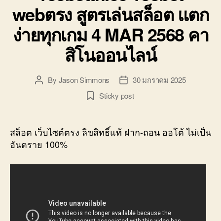
webตรง สูตรเล่นสล็อต แตก
ง่ายทุกเกม 4 MAR 2568 คา
สิโนออนไลน์
By
Jason Simmons
30 มกราคม 2025
Post
Post
author
date
Sticky post
สล็อต เว็บไซต์ตรง ลิขสิทธิ์แท้ ฝาก-ถอน ออโต้ ไม่เป็น
อันตราย 100%