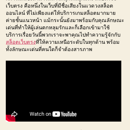
เว็บตรง คือหนึ่งในเว็บที่มีชื่อเสียงในแวดวงสล็อต
ออนไลน์ ที่ไม่เพียงแต่ให้บริการเกมสล็อตมากมาย
ค่ายชั้นแนวหน้า แม้กระนั้นยังมาพร้อมกับคุณลักษณะ
เด่นที่ทำให้ผู้เล่นตกหลุมรักและก็เลือกเข้ามาใช้
บริการเรื่อยวันนี้พวกเราจะพาคุณไปทำความรู้จักกับ
สล็อตเว็บตรง
ที่ให้ความเหนือระดับในทุกด้าน พร้อม
ทั้งลักษณะเด่นที่คนใดก็จำต้องสารภาพ