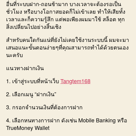
อื่นที่ระบบฝาก-ถอนช้ามาก บางเวลาจะต้องรอเป็น
ชั่วโมง หรือบางโอกาสยอดก็ไม่เข้าเลย ทำให้เสียทั้ง
เวลาและก็ความรู้สึก แต่พอเพียงผมมาใช้ สล็อต ทุก
สิ่งเปลี่ยนไปอย่างสิ้นเชิง
สำหรับคนใดกันแน่ที่ยังไม่เคยใช้งานระบบนี้ ผมจะมา
เสนอแนะขั้นตอนง่ายๆที่คุณสามารถทำได้ด้วยตนเอง
นะครับ
แนวทางฝากเงิน
1. เข้าสู่ระบบที่หน้าเว็บ
Tangtem168
2. เลือกเมนู “ฝากเงิน”
3. กรอกจำนวนเงินที่ต้องการฝาก
4. เลือกหนทางการฝาก ดังเช่น Mobile Banking หรือ
TrueMoney Wallet