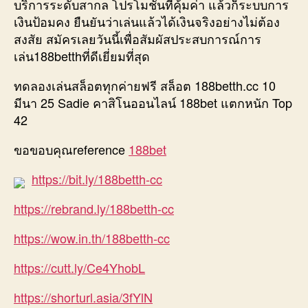
บริการระดับสากล โปรโมชั่นที่คุ้มค่า แล้วก็ระบบการ
เงินป้อมคง ยืนยันว่าเล่นแล้วได้เงินจริงอย่างไม่ต้อง
สงสัย สมัครเลยวันนี้เพื่อสัมผัสประสบการณ์การ
เล่น188betthที่ดีเยี่ยมที่สุด
ทดลองเล่นสล็อตทุกค่ายฟรี สล็อต 188betth.cc 10
มีนา 25 Sadie คาสิโนออนไลน์ 188bet แตกหนัก Top
42
ขอขอบคุณreference
188bet
https://bit.ly/188betth-cc
https://rebrand.ly/188betth-cc
https://wow.in.th/188betth-cc
https://cutt.ly/Ce4YhobL
https://shorturl.asia/3fYlN