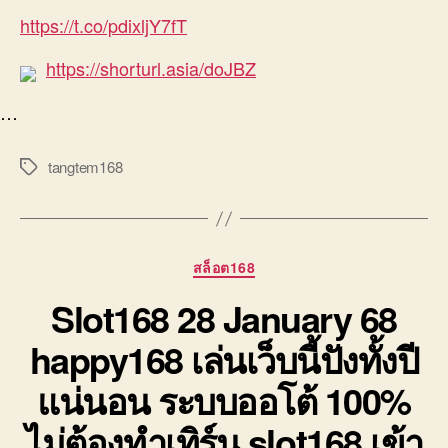
https://t.co/pdixljY7fT
https://shorturl.asia/doJBZ
…
tangtem168
Tags
Categories
สล็อต168
Slot168 28 January 68
happy168 เล่นเว็บนี้ปังทั้งปี
แน่นอน ระบบออโต้ 100%
ไม่ต้องทำเทิร์น slot168 เข้า