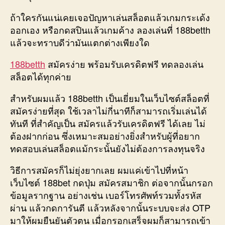
ถ้าใครกันแน่เคยเจอปัญหาเล่นสล็อตแล้วเกมกระเด้ง
ออกเอง หรือกดสปินแล้วเกมค้าง ลองเล่นที่ 188betth
แล้วจะทราบดีว่ามันแตกต่างเพียงใด
188betth
สมัครง่าย พร้อมรับเครดิตฟรี ทดลองเล่น
สล็อตได้ทุกค่าย
สำหรับผมแล้ว 188betth เป็นเยี่ยมในเว็บไซต์สล็อตที่
สมัครง่ายที่สุด ใช้เวลาไม่กี่นาทีก็สามารถเริ่มเล่นได้
ทันที ที่สำคัญเป็น สมัครแล้วรับเครดิตฟรี ได้เลย ไม่
ต้องฝากก่อน ซึ่งเหมาะสมอย่างยิ่งสำหรับผู้ที่อยาก
ทดสอบเล่นสล็อตแม้กระนั้นยังไม่ต้องการลงทุนจริง
วิธีการสมัครก็ไม่ยุ่งยากเลย ผมแค่เข้าไปที่หน้า
เว็บไซต์ 188bet กดปุ่ม สมัครสมาชิก ต่อจากนั้นกรอก
ข้อมูลรากฐาน อย่างเช่น เบอร์โทรศัพท์รวมทั้งรหัส
ผ่าน แล้วกดการันตี แล้วหลังจากนั้นระบบจะส่ง OTP
มาให้ผมยืนยันตัวตน เมื่อกรอกเสร็จผมก็สามารถเข้า