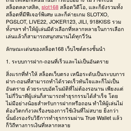
สล็อตคลาสสิค,
slot168
สล็อตวิดีโอ, และก็ยังรวมทั้ง
สล็อตที่มีฟีเจอร์พิเศษ และก็ค่ายเกม SLOTXO,
PGSLOT, LIVE22, JOKER123, JILI, 918KISS รวม
ทั้งฯลฯ ทำให้ผู้เล่นมีตัวเลือกที่หลากหลายในการเลือก
เล่นแล้วก็สามารถสนุกสนานได้ทุกวี่วัน
ลักษณะเด่นของสล็อต168 เว็บไซต์ตรงชั้นนำ
1. ระบบการฝาก-ถอนที่เร็วและไม่เป็นอันตราย
สิ่งแรกที่ทำให้ สล็อตเว็บตรง เหนือระดับเป็นระบบการ
ฝาก-ถอนที่สามารถทำได้รวดเร็วทันใจและก็ไม่เป็น
อันตราย ด้วยระบบอัตโนมัติที่ไม่ต้องรอนาน เพียงแต่
ไม่กี่วินาทีผู้เล่นก็สามารถทำธุรกรรมได้สำเร็จ โดย
ไม่มีอย่างน้อยสำหรับการฝากหรือถอน ทำให้ผู้เล่นไม่
ต้องวิตกกังวลเรื่องของการใช้เงินที่ไม่สบาย ยิ่งกว่า
นั้นยังรองรับวิธีการทำธุรกรรมผ่าน True Wallet แล้ว
ก็วิถีทางการเงินที่หลากหลาย