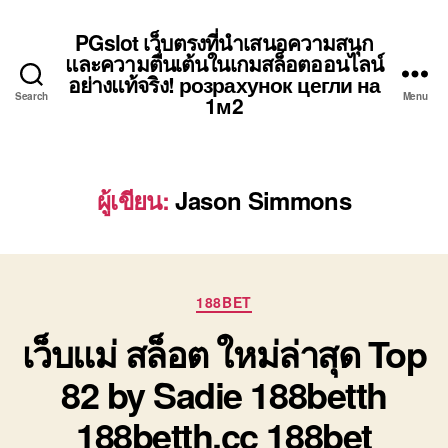
PGslot เว็บตรงที่นำเสนอความสนุก
และความตื่นเต้นในเกมสล็อตออนไลน์
อย่างแท้จริง! розрахунок цегли на
Search
Menu
1м2
ผู้เขียน:
Jason Simmons
Categories
188BET
เว็บแม่ สล็อต ใหม่ล่าสุด Top
82 by Sadie 188betth
188betth.cc 188bet