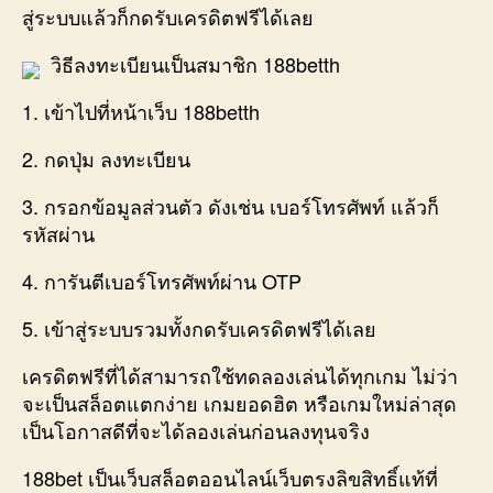
สู่ระบบแล้วก็กดรับเครดิตฟรีได้เลย
วิธีลงทะเบียนเป็นสมาชิก 188betth
1. เข้าไปที่หน้าเว็บ 188betth
2. กดปุ่ม ลงทะเบียน
3. กรอกข้อมูลส่วนตัว ดังเช่น เบอร์โทรศัพท์ แล้วก็
รหัสผ่าน
4. การันตีเบอร์โทรศัพท์ผ่าน OTP
5. เข้าสู่ระบบรวมทั้งกดรับเครดิตฟรีได้เลย
เครดิตฟรีที่ได้สามารถใช้ทดลองเล่นได้ทุกเกม ไม่ว่า
จะเป็นสล็อตแตกง่าย เกมยอดฮิต หรือเกมใหม่ล่าสุด
เป็นโอกาสดีที่จะได้ลองเล่นก่อนลงทุนจริง
188bet เป็นเว็บสล็อตออนไลน์เว็บตรงลิขสิทธิ์แท้ที่