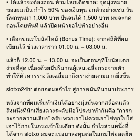
• ได้แล้วจะต้องถอน ห้ามโลภเด็ดขาด: จุดมุ่งหมาย
ของผมเป็น กำไร 50% ของเงินทุน ยกตัวอย่างเช่น วัน
นี้พกทุนมา 1,000 บาท ปั่นจนได้ 1,500 บาท ผมจะกด
ถอนโดยทันที แล้วปิดหน้าจอไปทำอย่างอื่น
• เลือกขณะโบนัสไทม์ (Bonus Time): จากสถิติที่ผม
เขียนไว้ ช่วงเวลาราว 01.00 น. – 03.00 น.
แล้วก็ 12.00 น. – 13.00 น. จะเป็นตอนๆที่โบนัสแตก
ง่ายที่สุด เนื่องด้วยมีปริมาณผู้เล่นเฉลี่ยกระจายตัว
ทำให้ตัวหารรางวัลเฉลี่ยมาถึงเราง่ายดายมากยิ่งขึ้น
slotxo24hr ต่อยอดผลกำไร สู่การพนันที่นานาประการ
หลังจากที่ผมเริ่มทำเงินได้อย่างมุ่งมั่นจากสล็อตแล้ว
สิ่งหนึ่งที่นักเสี่ยงดวงระดับมือโปรเขาทำกันคือ “การก
ระจายความเสี่ยง” ครับ พวกเราไม่ควรเอาไข่ทุกใบใส่
เอาไว้ภายในกระเช้าใบเดียว ดังนั้น กำไรส่วนหนึ่งที่
ได้จาก slotxo ผมจะแบ่งมาลงทุนต่อในเกมไพ่ยอดฮิต