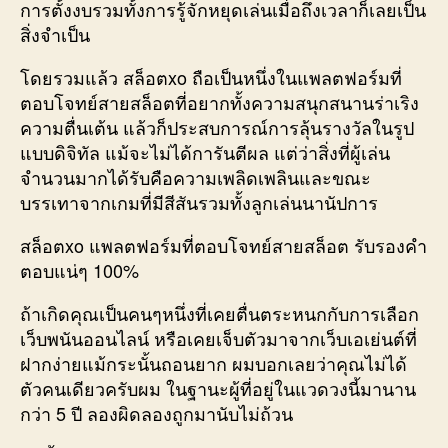
การตั้งงบรวมทั้งการรู้จักหยุดเล่นเมื่อถึงเวลาก็เลยเป็น
สิ่งจำเป็น
โดยรวมแล้ว สล็อตxo ถือเป็นหนึ่งในแพลตฟอร์มที่
ตอบโจทย์สายสล็อตที่อยากทั้งความสนุกสนานร่าเริง
ความตื่นเต้น แล้วก็ประสบการณ์การลุ้นรางวัลในรูป
แบบดิจิทัล แม้จะไม่ได้การันตีผล แต่ว่าสิ่งที่ผู้เล่น
จำนวนมากได้รับคือความเพลิดเพลินและขณะ
บรรเทาจากเกมที่มีสีสันรวมทั้งลูกเล่นนานัปการ
สล็อตxo แพลตฟอร์มที่ตอบโจทย์สายสล็อต รับรองคำ
ตอบแน่ๆ 100%
ถ้าเกิดคุณเป็นคนๆหนึ่งที่เคยตื่นตระหนกกับการเลือก
เว็บพนันออนไลน์ หรือเคยเจ็บตัวมาจากเว็บเอเย่นต์ที่
ฝากง่ายแม้กระนั้นถอนยาก ผมบอกเลยว่าคุณไม่ได้
ตัวคนเดียวครับผม ในฐานะผู้ที่อยู่ในแวดวงนี้มานาน
กว่า 5 ปี ลองผิดลองถูกมานับไม่ถ้วน