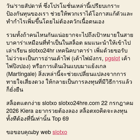
วัน/รายสัปดาห์ ซึ่งโปรโมชั่นเหล่านี้เปรียบเกราะ
ป้องกันทุนของเรา ช่วยให้พวกเราได้โอกาสแก้ตัวและ
ทำกำไรเพิ่มขึ้นโดยไม่ต้องควักเนื้อตนเอง
รวมทั้งถ้าคนไหนกันแน่อยากจะไปถึงเป้าหมายในสาย
บาคาร่าเหมือนที่ทำเป็นในสล็อต ผมแนะนำให้เข้าไป
เล่าเรียน slotxo24hr เทคนิคบาคาร่า เพิ่มด้วยขอรับ
ไม่ว่าจะเป็นการอ่านเค้าไพ่ (เค้าไพ่มังกร,
pgslot
เค้า
ไพ่ปิงปอง) หรือการเดินเงินแบบมาแย้งเกล
(Martingale) สิ่งเหล่านี้จะช่วยเปลี่ยนแปลงจากการ
ทายใจเสี่ยงดวง ให้กลายเป็นการลงทุนที่มีวิธีการแล้ว
ก็ยั่งยืน
สล็อตแตกง่าย slotxo slotxo24hre.com 22 กรกฎาคม
2026 Kiera อยากรวยต้องลอง สล็อตxoคิดจะลงทุน
ทั้งทีต้องที่นี่เท่านั้น Top 69
ขอขอบคุณby web
slotxo