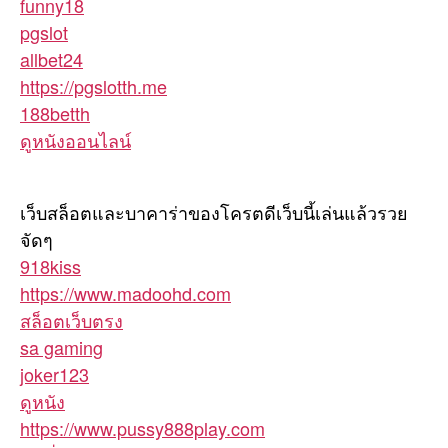
funny18
pgslot
allbet24
https://pgslotth.me
188betth
ดูหนังออนไลน์
เว็บสล็อตและบาคาร่าของโครตดีเว็บนี้เล่นแล้วรวย
จัดๆ
918kiss
https://www.madoohd.com
สล็อตเว็บตรง
sa gaming
joker123
ดูหนัง
https://www.pussy888play.com