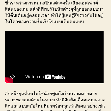
ขึ้นระหว่างการหมุนสปินแต่ละครั้ง เสียงเอฟเฟกต์
สีสันของเกม แล้วก็ฟีพบร์โบนัสต่างๆที่ถูกออกแบบมา
ให้ตื่นเต้นอยู่ตลอดเวลา ทำให้ผู้เล่นรู้สึกราวกับได้อยู่
ในโลกของความรื่นเริงใจแบบเต็มต้นแบบ
อีกหนึ่งจุดที่คนไม่ใช่น้อยพูดถึงเป็นความมากมาย
หลายของเกมด้านในระบบ ซึ่งมีอีกทั้งสล็อตแบบคลาส
สิกและแบบสมัยใหม่ที่มาพร้อมลูกเล่นพิเศษ อย่างเช่น