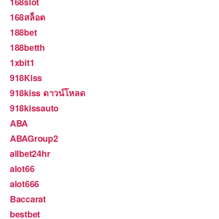
168slot
168สล็อต
188bet
188betth
1xbit1
918Kiss
918kiss ดาวน์โหลด
918kissauto
ABA
ABAGroup2
allbet24hr
alot66
alot666
Baccarat
bestbet