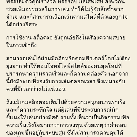
ฟรีสปิน ตัวคูณรางวัล หรือรอบโบนัสพิเศษ สิ่งพวกนี้
ช่วยเพิ่มอรรถรสในการเล่น ทำให้ไม่รู้จักสึกซ้ำจาก
จำเจ และก็สามารถเลือกเล่นตามสไตล์ที่ตัวเองถูกใจ
ได้อย่างอิสระ
การใช้งาน สล็อตxo ยังถูกเอ่ยถึงในเรื่องความสบาย
ในการเข้าถึง
สามารถเล่นได้ผ่านมือถือหรือคอมพิวเตอร์โดยไม่ต้อง
ยุ่งยาก ทำให้ตอบโจทย์ไลฟ์สไตล์ของคนยุคใหม่ที่
ปรารถนาความรวดเร็วและก็ความคล่องตัว นอกจาก
นี้ยังมีระบบที่รองรับการเล่นตลอดเวลา จึงเหมาะกับ
คนที่มีเวลาว่างไม่แน่นอน
ถึงแม้เกมสล็อตจะเต็มไปด้วยความสนุกสนานร่าเริง
และก็ความระทึกใจ แต่ผู้เล่นที่มีประสบการณ์มัก
ชี้แนะให้เล่นอย่างมีสติ รวมทั้งเห็นว่าเป็นกิจกรรมเพื่อ
ความรื่นเริงใจมากกว่าการลงทุน ด้วยเหตุว่าคำตอบ
ของเกมขึ้นอยู่กับระบบสุ่ม ซึ่งไม่สามารถควบคุมได้