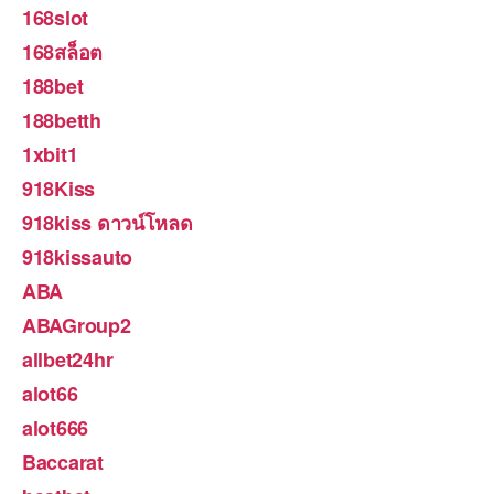
168slot
168สล็อต
188bet
188betth
1xbit1
918Kiss
918kiss ดาวน์โหลด
918kissauto
ABA
ABAGroup2
allbet24hr
alot66
alot666
Baccarat