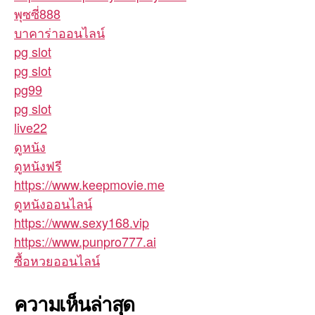
พุซซี่888
บาคาร่าออนไลน์
pg slot
pg slot
pg99
pg slot
live22
ดูหนัง
ดูหนังฟรี
https://www.keepmovie.me
ดูหนังออนไลน์
https://www.sexy168.vip
https://www.punpro777.ai
ซื้อหวยออนไลน์
ความเห็นล่าสุด