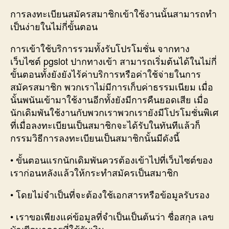
การลงทะเบียนสมัครสมาชิกเข้าใช้งานนั้นสามารถทำ
เป็นง่ายในไม่กี่ขั้นตอน
การเข้าใช้บริการรวมทั้งรับโปรโมชั่น จากทาง
เว็บไซต์ pgslot ปากทางเข้า สามารถเริ่มต้นได้ในไม่กี่
ขั้นตอนทั้งยังยังไร้ค่าบริการหรือค่าใช้จ่ายในการ
สมัครสมาชิก พวกเราไม่มีการเก็บค่าธรรมเนียม เมื่อ
นั้นพนันเข้ามาใช้งานอีกทั้งยังมีการคืนยอดเสีย เมื่อ
นักเดิมพันใช้งานกับพวกเราพวกเรายังมีโปรโมชั่นพิเศ
ที่เมื่อลงทะเบียนเป็นสมาชิกจะได้รับในทันทีแล้วก็
กรรมวิธีการลงทะเบียนเป็นสมาชิกนั้นมีดังนี้
• ขั้นตอนแรกนักเดิมพันควรต้องเข้าไปที่เว็บไซต์ของ
เราก่อนหลังแล้วให้กระทำสมัครเป็นสมาชิก
• โดยไม่จำเป็นที่จะต้องใช้เอกสารหรือข้อมูลรับรอง
• เราขอเพียงแค่ข้อมูลที่จำเป็นเป็นต้นว่า ชื่อสกุล เลข
บัญชีธนาคารที่ใช้รับเงิน