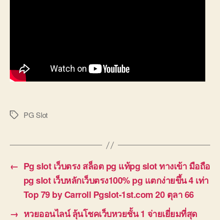
PG Slot
Tags
←
Pg slot เว็บตรง สล็อต pg แท้pg slot ทางเข้า มือถือ
pg slot เว็บหลักเว็บตรง100% pg แตกง่ายขึ้น 4 เท่า
Top 79 by Carroll Pgslot-1st.com 20 ตุลา 66
→
หวยออนไลน์ ลุ้นโชคเว็บหวยชั้น 1 จ่ายเยี่ยมที่สุด