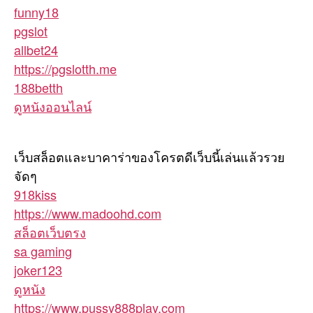
funny18
pgslot
allbet24
https://pgslotth.me
188betth
ดูหนังออนไลน์
เว็บสล็อตและบาคาร่าของโครตดีเว็บนี้เล่นแล้วรวย
จัดๆ
918kiss
https://www.madoohd.com
สล็อตเว็บตรง
sa gaming
joker123
ดูหนัง
https://www.pussy888play.com