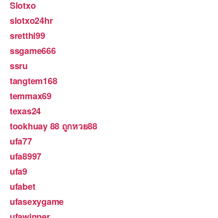
Slotxo
slotxo24hr
sretthi99
ssgame666
ssru
tangtem168
temmax69
texas24
tookhuay 88 ถูกหวย88
ufa77
ufa8997
ufa9
ufabet
ufasexygame
ufawinner