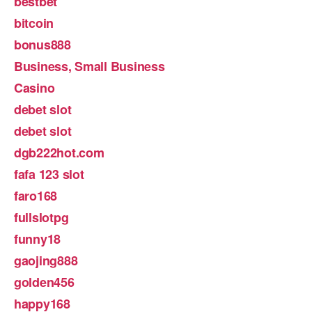
bestbet
bitcoin
bonus888
Business, Small Business
Casino
debet slot
debet slot
dgb222hot.com
fafa 123 slot
faro168
fullslotpg
funny18
gaojing888
golden456
happy168