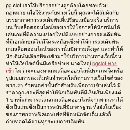
pg slot เราให้บริการอย่างถูกต้องโดยชอบด้วย
กฎหมาย เมื่อใช้งานกับทางเว็บนี้ คุณจะได้สัมผัสกับ
บรรยากาศการลงเดิมพันที่เปรียบเสมือนจริง บริการ
บนเว็บสล็อตออนไลน์ของเราให้โอกาสให้นักพนันได้
เล่นเกมที่มีความแปลกใหม่มีแบบอย่างการลงเดิมพัน
ที่มีเอกลักษณ์ไม่มีใครเหมือนซึ่งทำให้การลงเดิมพัน
เกมสล็อตออนไลน์ของเรานั้นมีความดึงดูด และทำให้
นักเดิมพันเลือกที่จะเข้ามาใช้บริการผ่านทางเว็บนี้จน
ทำให้เว็บไซต์นั้นมีเครือข่ายขนาดใหญ่
pgslot ทาง
เข้า
ไม่ว่าจะมองหาเกมสล็อตออนไลน์ประเภทใดหรือ
รูปแบบการลงเดิมพันจำพวกใดก็ตามทางเว็บไซต์ของ
พวกเรา กำหนดค่าขั้นต่ำสำหรับเพื่อการเข้าเล่นไว้ มี
ราคาถูกเยอะที่สุดทำให้นักเดิมพันที่มีเงินเริ่มเพียงแต่
1 บาทก็สามารถเล่นเกมสล็อตออนไลน์จากพวกเราได้
ซึ่งเป็นเกมซึ่งเป็นการพนันที่มีมาตรฐาน ทั้งยังในเรื่อง
ของภาพกราฟฟิคเอฟเฟคที่จัดหนักจัดเต็มแล้วก็
ถ่ายทอดได้ผ่านทุกระบบการเดิมพัน