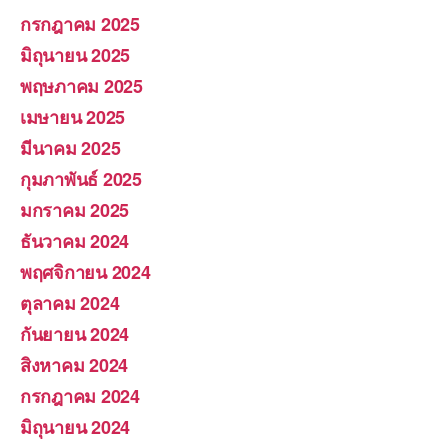
กรกฎาคม 2025
มิถุนายน 2025
พฤษภาคม 2025
เมษายน 2025
มีนาคม 2025
กุมภาพันธ์ 2025
มกราคม 2025
ธันวาคม 2024
พฤศจิกายน 2024
ตุลาคม 2024
กันยายน 2024
สิงหาคม 2024
กรกฎาคม 2024
มิถุนายน 2024