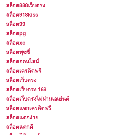
สล็อต888เว็บตรง
สล็อต918kiss
สล็อต99
สล็อตpg
สล็อตxo
สล็อตพุซซี่
สล็อตออนไลน์
สล็อตเครดิตฟรี
สล็อตเว็บตรง
สล็อตเว็บตรง 168
สล็อตเว็บตรงไม่ผ่านเอเย่นต์
สล็อตแจกเครดิตฟรี
สล็อตแตกง่าย
สล็อตแตกดี