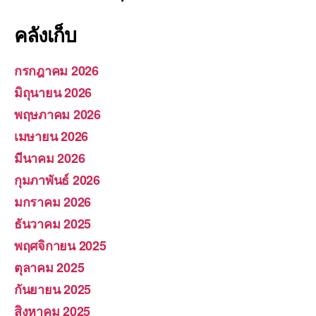
คลังเก็บ
กรกฎาคม 2026
มิถุนายน 2026
พฤษภาคม 2026
เมษายน 2026
มีนาคม 2026
กุมภาพันธ์ 2026
มกราคม 2026
ธันวาคม 2025
พฤศจิกายน 2025
ตุลาคม 2025
กันยายน 2025
สิงหาคม 2025