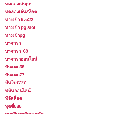
ทดลองเล่นpg
ทดลองเล่นสล็อต
ทางเข้า live22
ทางเข้า pg slot
ทางเข้าpg
บาคาร่า
บาคาร่า168
บาคาร่าออนไลน์
ปั่นแตก66
ปั่นแตก77
ปันโปร777
พนันออนไลน์
พีจีสล็อต
พุซซี่888