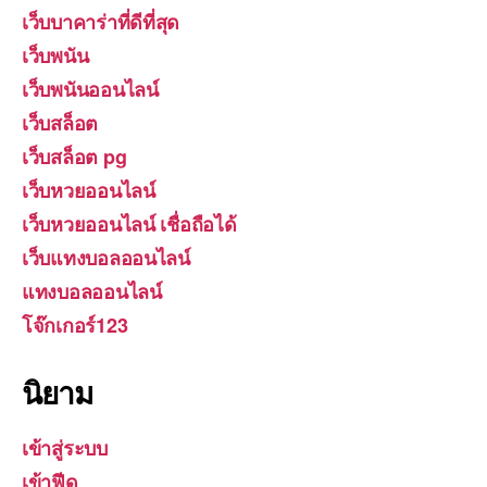
เว็บบาคาร่าที่ดีที่สุด
เว็บพนัน
เว็บพนันออนไลน์
เว็บสล็อต
เว็บสล็อต pg
เว็บหวยออนไลน์
เว็บหวยออนไลน์ เชื่อถือได้
เว็บแทงบอลออนไลน์
แทงบอลออนไลน์
โจ๊กเกอร์123
นิยาม
เข้าสู่ระบบ
เข้าฟีด