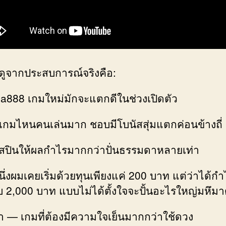
ผมดูจากประสบการณ์จริงคือ:
888 เกมใหม่มักจะแตกดีในช่วงเปิดตัว
เกมไหนคนเล่นมาก ชอบมีโบนัสสุ่มแตกค่อนข้างถี่
สปินให้ผลกำไรมากกว่าปั่นธรรมดาหลายเท่า
ึ่งผมเคยเริ่มด้วยทุนเพียงแค่ 200 บาท แต่ว่าได้กำ
บ 2,000 บาท แบบไม่ได้ตั้งใจจะปั้นอะไรใหญ่มหึมา
า — เกมที่ต้องมีความใจเย็นมากกว่าใช้ดวง