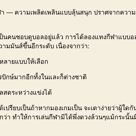
ฬา — ความเพลิดเพลินแบบลุ้นสนุก ปราศจากความ
ป็นคนชอบดูบอลอยู่แล้ว การได้ลองแทงกีฬาแบบอ
ความมันส์ขึ้นอีกระดับ เนื่องจากว่า:
หลายแบบให้เลือก
ปรปักษ์มากอีกทั้งในและก็ต่างชาติ
สดระหว่างแข่งได้
้เปรียบเป็นถ้าหากมองเกมเป็น จะเดาง่ายว่าผู้ใดกั
ว่า ทำให้การเล่นกีฬามิได้พึ่งดวงล้วนๆแม้กระนั้นมี