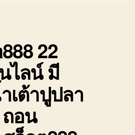
888 22
ไลน์ มี
ำเต้าปูปลา
บ ถอน