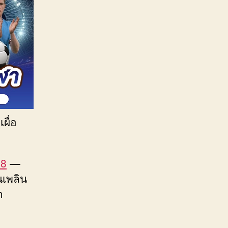
ผื่อ
88
—
่นเพลิน
ด
อ