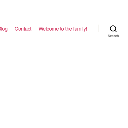
Blog
Contact
Welcome to the family!
Search