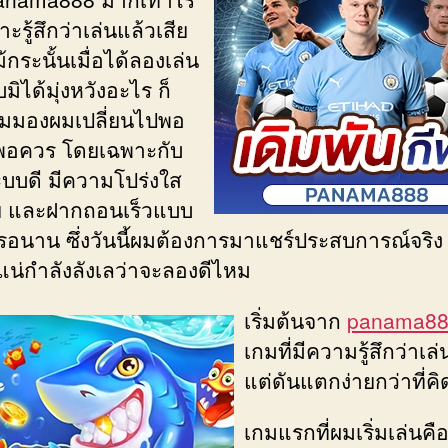
าะรู้สึกว่าเล่นแล้วเสีย
้กระนั้นเมื่อได้ลองเล่น
มิได้มุ่งหวังอะไร ก็
ุมมองผมเปลี่ยนไปพอ
พอควร โดยเฉพาะกับ
ระบบดี มีความโปร่งใส
าย และฝากถอนเร็วแบบ
งรอนาน ซึ่งวันนี้ผมต้องการมาแชร์ประสบการณ์จริง เ
แน่กำลังลังเลว่าจะลองดีไหม
เริ่มต้นจาก
panama8
เกมที่มีความรู้สึกว่าเล
แต่ดันแตกง่ายกว่าที่คิ
เกมแรกที่ผมเริ่มเล่นคื