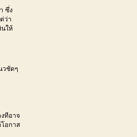
 ซึ่ง
ต่ว่า
ินให้
แนวชัดๆ
างทีอาจ
ด้โอกาส