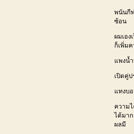
พนันกี
ซ้อน
ผมเองเ
ก็เพิ่ม
แพงน้ำ
เปิดคู่
แทงบอล
ความได
ได้มากก
ผลมี