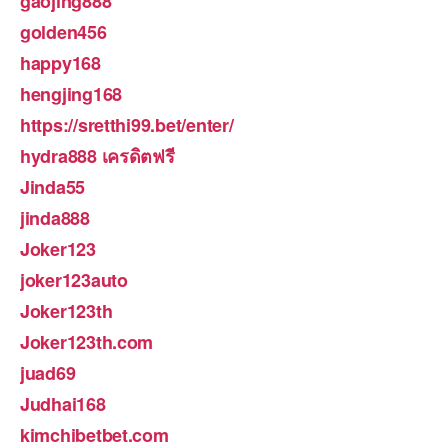
gaojing888
golden456
happy168
hengjing168
https://sretthi99.bet/enter/
hydra888 เครดิตฟรี
Jinda55
jinda888
Joker123
joker123auto
Joker123th
Joker123th.com
juad69
Judhai168
kimchibetbet.com