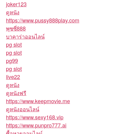
joker123
ดูหนัง
https://www.pussy888play.com
พุซซี่888
บาคาร่าออนไลน์
pg slot
pg slot
pg99
pg slot
live22
ดูหนัง
ดูหนังฟรี
https://www.keepmovie.me
ดูหนังออนไลน์
https://www.sexy168.vip
https://www.punpro777.ai
ซื้อหวยออนไลน์