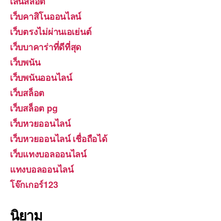
เล่นสล็อต
เว็บคาสิโนออนไลน์
เว็บตรงไม่ผ่านเอเย่นต์
เว็บบาคาร่าที่ดีที่สุด
เว็บพนัน
เว็บพนันออนไลน์
เว็บสล็อต
เว็บสล็อต pg
เว็บหวยออนไลน์
เว็บหวยออนไลน์ เชื่อถือได้
เว็บแทงบอลออนไลน์
แทงบอลออนไลน์
โจ๊กเกอร์123
นิยาม