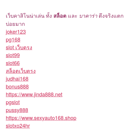
เว็บคาสิโนน่าเล่น ทั้ง
และ
ตึงจริงแตก
สล็อต
บาคาร่า
บ่อยมาก
joker123
pg168
slot เว็บตรง
slot99
slot66
สล็อตเว็บตรง
judhai168
bonus888
https://www.jinda888.net
pgslot
pussy888
https://www.sexyauto168.shop
slotxo24hr