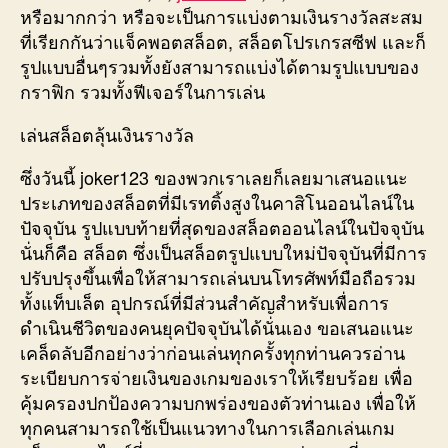
หรือมากกว่า หรือจะเป็นการแบ่งตามเงินรางวัลสะสม
ที่เรียกกันว่าแจ็คพอตสล็อต, สล็อตโปรเกรสซีฟ และก็
รูปแบบอื่นๆรวมทั้งยังสามารถแบ่งได้ตามรูปแบบของ
กราฟิก รวมทั้งฟีเจอร์ในการเล่น
เล่นสล็อตลุ้นเงินรางวัล
ซึ่งวันนี้ joker123 ของพวกเราเลยก็เลยมาเสนอแนะ
ประเภทของสล็อตที่มีเรทติ้งสูงในคาสิโนออนไลน์ใน
ปัจจุบัน รูปแบบท้ายที่สุดของสล็อตออนไลน์ในปัจจุบัน
นั่นก็คือ สล็อต ซึ่งเป็นสล็อตรูปแบบใหม่ปัจจุบันที่มีการ
ปรับปรุงขึ้นเพื่อให้สามารถเล่นบนโทรศัพท์มือถือรวม
ทั้งแท็บเล็ต อุปกรณ์ที่มีส่วนสำคัญสำหรับเพื่อการ
ดำเนินชีวิตของคนยุคปัจจุบันได้นั่นเอง ขอเสนอแนะ
เคล็ดลับอีกอย่างว่าก่อนเล่นทุกครั้งทุกท่านควรอ่าน
ระเบียบการจ่ายเงินของเกมของเราให้เรียบร้อย เพื่อ
คุ้มครองปกป้องความบกพร่องของตัวท่านเอง เพื่อให้
ทุกคนสามารถใช้เป็นแนวทางในการเลือกเล่นเกม