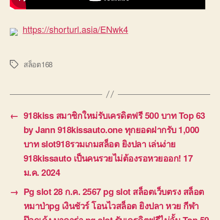
https://shorturl.asia/ENwk4
สล็อต168
Tags
←
918kiss สมาชิกใหม่รับเครดิตฟรี 500 บาท Top 63
by Jann 918kissauto.one ทุกยอดฝากรับ 1,000
บาท slot918รวมเกมสล็อต ยิงปลา เล่นง่าย
918kissauto เป็นคนรวยไม่ต้องรอหวยออก! 17
ม.ค. 2024
→
Pg slot 28 ก.ค. 2567 pg slot สล็อตเว็บตรง สล็อต
หมาป่าpg เงินชัวร์ โอนไวสล็อต ยิงปลา หวย กีฬา
ป๊อกเด้ง บาคาร่า pg slot รับเครดิตฟรีไม่อั้น Top 59