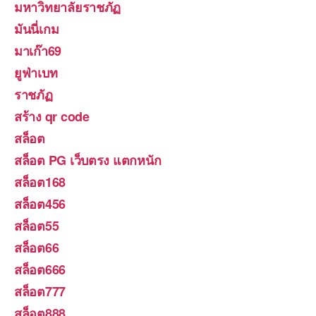
มหาวิทยาลัยราชภัฏ
มันนี่เกม
มาเก๊า69
ยูฟ่าเบท
ราชภัฏ
สร้าง qr code
สล็อต
สล็อต PG เว็บตรง แตกหนัก
สล็อต168
สล็อต456
สล็อต55
สล็อต66
สล็อต666
สล็อต777
สล็อต888