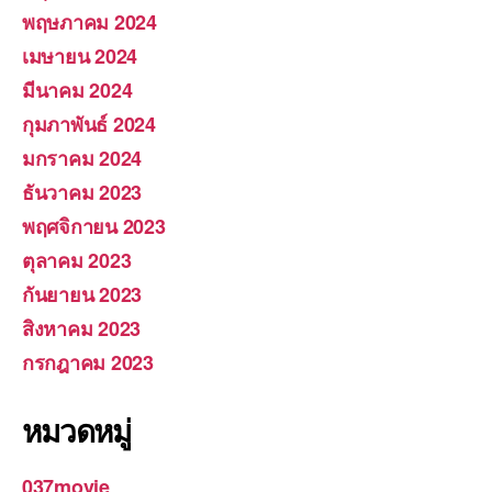
พฤษภาคม 2024
เมษายน 2024
มีนาคม 2024
กุมภาพันธ์ 2024
มกราคม 2024
ธันวาคม 2023
พฤศจิกายน 2023
ตุลาคม 2023
กันยายน 2023
สิงหาคม 2023
กรกฎาคม 2023
หมวดหมู่
037movie