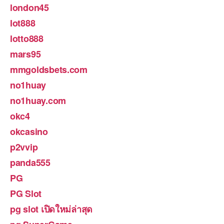
london45
lot888
lotto888
mars95
mmgoldsbets.com
no1huay
no1huay.com
okc4
okcasino
p2vvip
panda555
PG
PG Slot
pg slot เปิดใหม่ล่าสุด