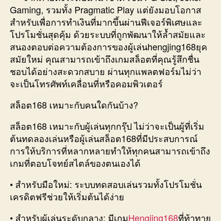
Gaming, รวมทั้ง Pragmatic Play แต่ยังมอบโอกาส
สำหรับเพื่อการทำเงินที่มากขึ้นผ่านฟีเจอร์พิเศษและ
โปรโมชั่นสุดคุ้ม ด้วยระบบที่ถูกพัฒนาให้ล้ำสมัยและ
สนองตอบต่อความต้องการของผู้เล่นhengjing168ยุค
สมัยใหม่ คุณสามารถเข้าถึงเกมสล็อตที่คุณรู้สึกชื่น
ชอบได้อย่างสะดวกสบาย ผ่านทุกแพลตฟอร์มไม่ว่า
จะเป็นโทรศัพท์เคลื่อนที่หรือคอมพิวเตอร์
สล็อต168 เหมาะกับคนใดกันบ้าง?
สล็อต168 เหมาะกับผู้เล่นทุกกรุ๊ป ไม่ว่าจะเป็นผู้ที่เริ่ม
ต้นทดลองเล่นหรือผู้เล่นสล็อต168ที่มีประสบการณ์
การให้บริการที่หลากหลายทำให้ทุกคนสามารถเข้าถึง
เกมที่ตอบโจทย์สไตล์ของตนเองได้
• สำหรับมือใหม่: ระบบทดสอบเล่นรวมทั้งโปรโมชั่น
เครดิตฟรีช่วยให้เริ่มต้นได้ง่าย
• สำหรับผู้เล่นระดับกลาง: มีเกม
Hengjing168
ที่ท้าทาย