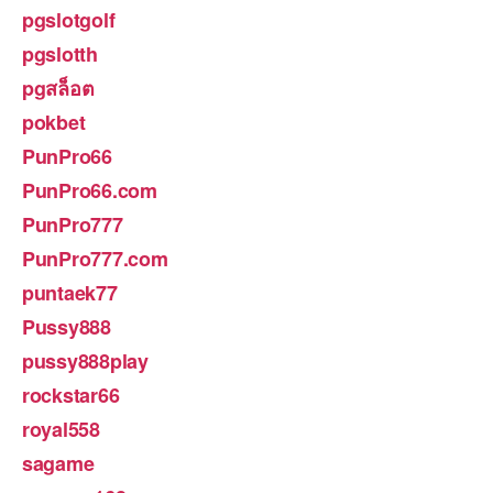
pgslotgolf
pgslotth
pgสล็อต
pokbet
PunPro66
PunPro66.com
PunPro777
PunPro777.com
puntaek77
Pussy888
pussy888play
rockstar66
royal558
sagame