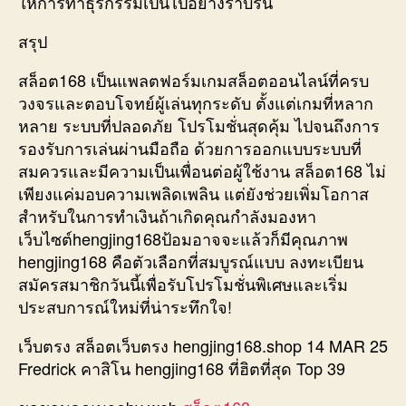
ให้การทำธุรกรรมเป็นไปอย่างราบรื่น
สรุป
สล็อต168 เป็นแพลตฟอร์มเกมสล็อตออนไลน์ที่ครบ
วงจรและตอบโจทย์ผู้เล่นทุกระดับ ตั้งแต่เกมที่หลาก
หลาย ระบบที่ปลอดภัย โปรโมชั่นสุดคุ้ม ไปจนถึงการ
รองรับการเล่นผ่านมือถือ ด้วยการออกแบบระบบที่
สมควรและมีความเป็นเพื่อนต่อผู้ใช้งาน สล็อต168 ไม่
เพียงแค่มอบความเพลิดเพลิน แต่ยังช่วยเพิ่มโอกาส
สำหรับในการทำเงินถ้าเกิดคุณกำลังมองหา
เว็บไซต์hengjing168ป้อมอาจจะแล้วก็มีคุณภาพ
hengjing168 คือตัวเลือกที่สมบูรณ์แบบ ลงทะเบียน
สมัครสมาชิกวันนี้เพื่อรับโปรโมชั่นพิเศษและเริ่ม
ประสบการณ์ใหม่ที่น่าระทึกใจ!
เว็บตรง สล็อตเว็บตรง hengjing168.shop 14 MAR 25
Fredrick คาสิโน hengjing168 ที่ฮิตที่สุด Top 39