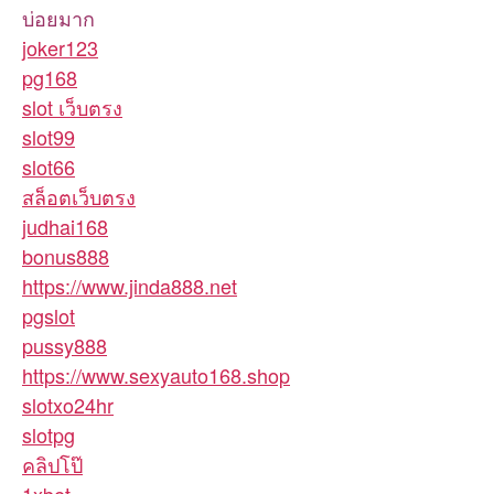
บ่อยมาก
joker123
pg168
slot เว็บตรง
slot99
slot66
สล็อตเว็บตรง
judhai168
bonus888
https://www.jinda888.net
pgslot
pussy888
https://www.sexyauto168.shop
slotxo24hr
slotpg
คลิปโป๊
1xbet