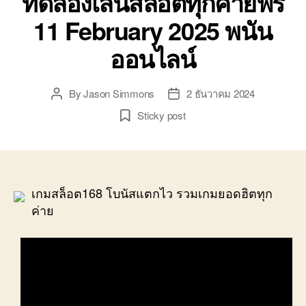
ทดลองเล่นสล็อตทุกค่ายฟรี
11 February 2025 พนัน
ออนไลน์
By
Jason Simmons
2 ธันวาคม 2024
Post
Post
author
date
Sticky post
เกมสล็อต168 โบนัสแตกไว รวมเกมยอดฮิตทุก
ค่าย