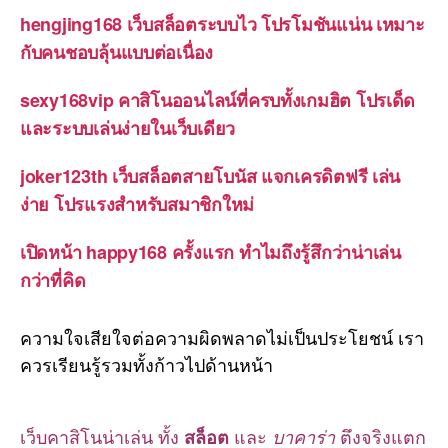
hengjing168 เว็บสล็อตระบบไว โปรโมชันแน่น เหมาะ
กับคนชอบลุ้นแบบต่อเนื่อง
sexy168vip คาสิโนออนไลน์ที่ครบทั้งเกมฮิต โปรเด็ด
และระบบเล่นง่ายในเว็บเดียว
joker123th เว็บสล็อตสายโบนัส แจกเครดิตฟรี เล่น
ง่าย โปรแรงสำหรับสมาชิกใหม่
เปิดหน้า happy168 ครั้งแรก ทำไมถึงรู้สึกว่าน่าเล่น
กว่าที่คิด
ความใจเสียใจต่อความผิดพลาดไม่เป็นประโยชน์ เรา
ควรเรียนรู้รวมทั้งก้าวไปด้านหน้า
เว็บคาสิโนน่าเล่น ทั้ง
และ
ตึงจริงแตก
สล็อต
บาคาร่า