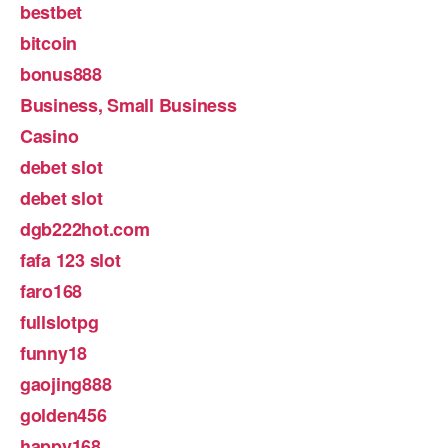
bestbet
bitcoin
bonus888
Business, Small Business
Casino
debet slot
debet slot
dgb222hot.com
fafa 123 slot
faro168
fullslotpg
funny18
gaojing888
golden456
happy168