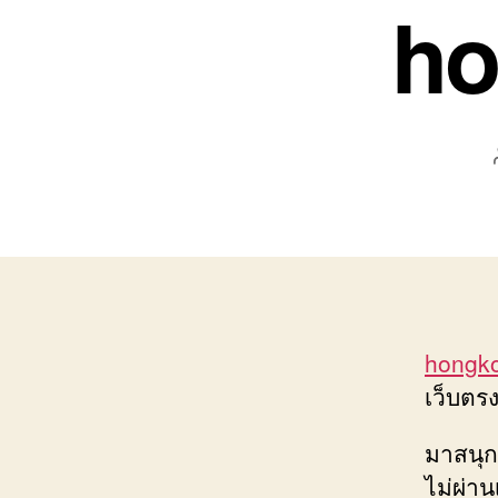
ho
hongk
เว็บตร
มาสนุก
ไม่ผ่า