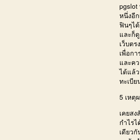
pgslot
หนึ่งอ
ฟินๆได
และก็ด
เว็บตรง
เพื่อกา
และควา
ได้แล้ว
ทะเบีย
5 เหตุผ
เคยสงส
กำไรได
เดียวก