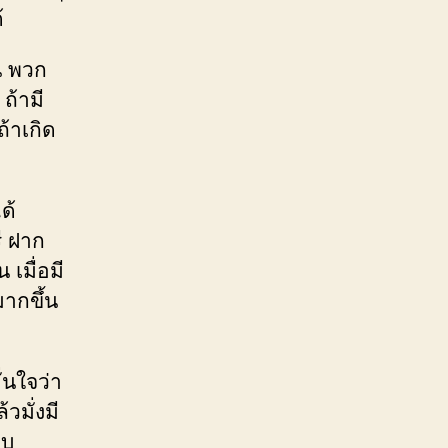
้
อน พวก
ถ้ามี
้าเกิด
ด้
ี ฝาก
 เมื่อมี
ากขึ้น
่นใจว่า
วมั่งมี
บบ