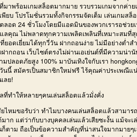
 ที่มาพร้อมเกมสล็อตมากมาย รวบรวมเกมจากค่ายเ
ีกเพียบ โปรโมชั่นรวมทั้งกิจกรรมจัดเต็ม เล่นเกมสล
้ตลอด 24 ชั่วโมงโดยมีแอดมินของพวกเรารอช่วยเ
ูแลคุณ ไม่พลาดทุกความเพลิดเพลินที่เหมาะสมที่ส
ที่ยอดเยี่ยมได้ทุกวี่วัน ฝากถอนง่าย ไม่มีอย่างต่ำส
รฝากถอน เว็บไซต์ตรงไม่ผ่านเอเย่นต์ที่มีความน่านั
มปลอดภัยสูง 100% มาบันเทิงใจกับเรา hongko
วันนี้ สมัครเป็นสมาชิกใหม่ฟรี ไร้คุณค่าประเพณีแน
นเลย!
ลที่ทำให้หลายๆคนเล่นสล็อตแล้วมั่งคั่ง
ัยไหมขอรับว่า ทำไมบางคนเล่นสล็อตแล้วสามารถ
้มาก แต่ว่ากับบางบุคคลเล่นแล้วเสียซะงั้น แม้จะเ
ันก็ตาม ถือเป็นข้อความสำคัญที่น่าสนใจมากมายๆเ