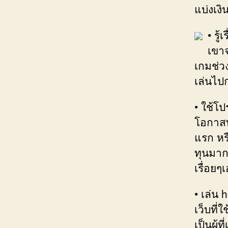
แบ่งเง
• รู
เขาจ
เกมช่ว
เล่นไป
• ใช้โป
โอกาสท
แรก หรื
ทุนมาก
เรื่อยๆ
• เล่น 
เว็บที่
เป็นผู้