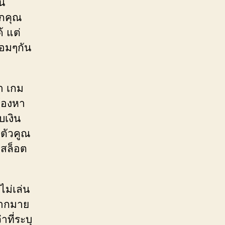
บน
ากคุณ
 แต่
้อมๆกัน
่า เกม
ต้องหา
บเงิน
 ตัวคูณ
มสล็อต
ไม่เล่น
มากมาย
าที่ระบุ