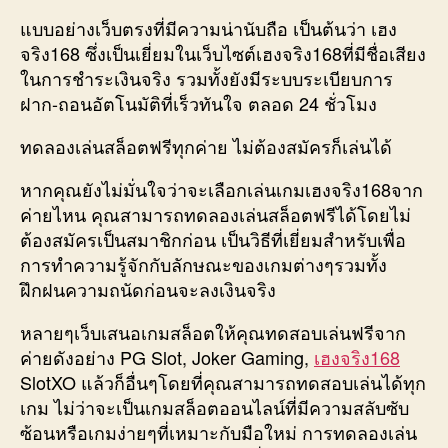
แบบอย่างเว็บตรงที่มีความน่านับถือ เป็นต้นว่า เฮง
จริง168 ซึ่งเป็นเยี่ยมในเว็บไซต์เฮงจริง168ที่มีชื่อเสียง
ในการชำระเงินจริง รวมทั้งยังมีระบบระเบียบการ
ฝาก-ถอนอัตโนมัติที่เร็วทันใจ ตลอด 24 ชั่วโมง
ทดลองเล่นสล็อตฟรีทุกค่าย ไม่ต้องสมัครก็เล่นได้
หากคุณยังไม่มั่นใจว่าจะเลือกเล่นเกมเฮงจริง168จาก
ค่ายไหน คุณสามารถทดลองเล่นสล็อตฟรีได้โดยไม่
ต้องสมัครเป็นสมาชิกก่อน เป็นวิธีที่เยี่ยมสำหรับเพื่อ
การทำความรู้จักกับลักษณะของเกมต่างๆรวมทั้ง
ฝึกฝนความถนัดก่อนจะลงเงินจริง
หลายๆเว็บเสนอเกมสล็อตให้คุณทดสอบเล่นฟรีจาก
ค่ายดังอย่าง PG Slot, Joker Gaming,
เฮงจริง168
SlotXO แล้วก็อื่นๆโดยที่คุณสามารถทดสอบเล่นได้ทุก
เกม ไม่ว่าจะเป็นเกมสล็อตออนไลน์ที่มีความสลับซับ
ซ้อนหรือเกมง่ายๆที่เหมาะกับมือใหม่ การทดลองเล่น