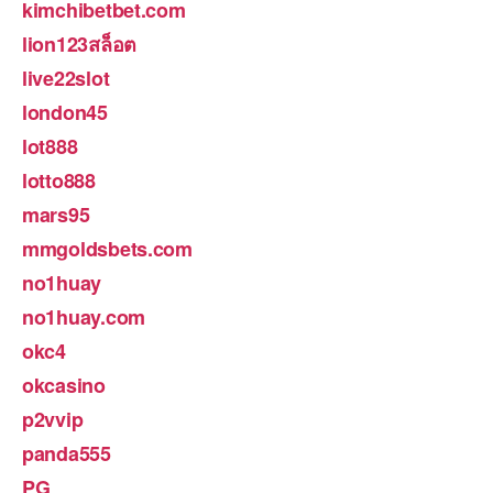
kimchibetbet.com
lion123สล็อต
live22slot
london45
lot888
lotto888
mars95
mmgoldsbets.com
no1huay
no1huay.com
okc4
okcasino
p2vvip
panda555
PG