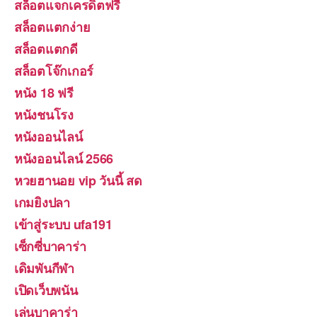
สล็อตแจกเครดิตฟรี
สล็อตแตกง่าย
สล็อตแตกดี
สล็อตโจ๊กเกอร์
หนัง 18 ฟรี
หนังชนโรง
หนังออนไลน์
หนังออนไลน์ 2566
หวยฮานอย vip วันนี้ สด
เกมยิงปลา
เข้าสู่ระบบ ufa191
เซ็กซี่บาคาร่า
เดิมพันกีฬา
เปิดเว็บพนัน
เล่นบาคาร่า