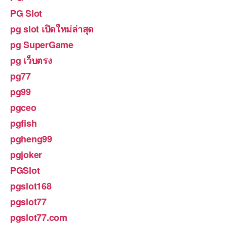
PG Slot
pg slot เปิดใหม่ล่าสุด
pg SuperGame
pg เว็บตรง
pg77
pg99
pgceo
pgfish
pgheng99
pgjoker
PGSlot
pgslot168
pgslot77
pgslot77.com