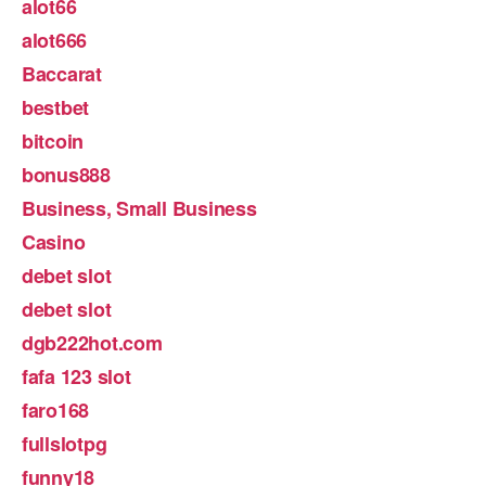
alot66
alot666
Baccarat
bestbet
bitcoin
bonus888
Business, Small Business
Casino
debet slot
debet slot
dgb222hot.com
fafa 123 slot
faro168
fullslotpg
funny18