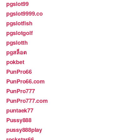
pgslot99
pgslot9999.co
pgslotfish
pgslotgolf
pgslotth
pgสล็อต
pokbet
PunPro66
PunPro66.com
PunPro777
PunPro777.com
puntaek77
Pussy888
pussy888play
rockstar66