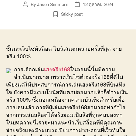
By
Jason Simmons
12 ตุลาคม 2024
Post
Post
author
date
Sticky post
ชี้แนะเว็บไซต์สล็อต โบนัสแตกหลายครั้งที่สุด จ่าย
จริง 100%
การเลือกเล่น
เฮงจริง168
ในตอนนี้นั้นมีความ
จำเป็นมากมาย เพราะเว็บไซต์เฮงจริง168ที่ดีไม่
เพียงแต่ให้ประสบการณ์การเล่นเฮงจริง168ที่บันเทิง
ใจ ยังควรมีระบบโบนัสที่แตกบ่อยมากแล้วก็ชำระเงิน
จริง 100% ซึ่งนอกเหนือจากความบันเทิงสำหรับเพื่อ
การเล่นแล้ว การที่ผู้เล่นเฮงจริง168สามารถทำกำไร
จากการเล่นสล็อตได้จริงย่อมเป็นสิ่งที่ทุกคนมองหา
ในบทความนี้เราจะมาแนะนำเว็บสล็อตที่มีคุณภาพ
จ่ายจริงและมีระบบระเบียบการฝาก-ถอนที่เร็วทันใจ