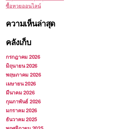
ซื้อหวยออนไลน์
ความเห็นล่าสุด
คลังเก็บ
กรกฎาคม 2026
มิถุนายน 2026
พฤษภาคม 2026
เมษายน 2026
มีนาคม 2026
กุมภาพันธ์ 2026
มกราคม 2026
ธันวาคม 2025
พฤศจิกายน 2025