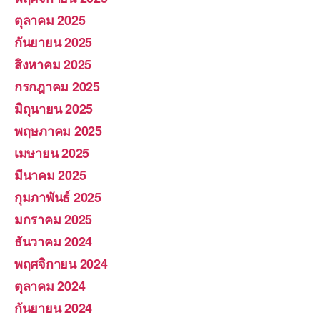
ตุลาคม 2025
กันยายน 2025
สิงหาคม 2025
กรกฎาคม 2025
มิถุนายน 2025
พฤษภาคม 2025
เมษายน 2025
มีนาคม 2025
กุมภาพันธ์ 2025
มกราคม 2025
ธันวาคม 2024
พฤศจิกายน 2024
ตุลาคม 2024
กันยายน 2024