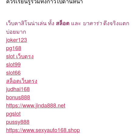
ควรเรียนรู้รวมทั้งก้าวไปด้านหน้า
เว็บคาสิโนน่าเล่น ทั้ง
และ
ตึงจริงแตก
สล็อต
บาคาร่า
บ่อยมาก
joker123
pg168
slot เว็บตรง
slot99
slot66
สล็อตเว็บตรง
judhai168
bonus888
https://www.jinda888.net
pgslot
pussy888
https://www.sexyauto168.shop