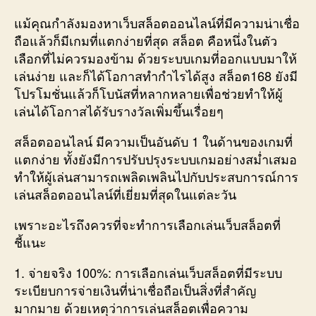
แม้คุณกำลังมองหาเว็บสล็อตออนไลน์ที่มีความน่าเชื่อ
ถือแล้วก็มีเกมที่แตกง่ายที่สุด สล็อต คือหนึ่งในตัว
เลือกที่ไม่ควรมองข้าม ด้วยระบบเกมที่ออกแบบมาให้
เล่นง่าย และก็ได้โอกาสทำกำไรได้สูง สล็อต168 ยังมี
โปรโมชั่นแล้วก็โบนัสที่หลากหลายเพื่อช่วยทำให้ผู้
เล่นได้โอกาสได้รับรางวัลเพิ่มขึ้นเรื่อยๆ
สล็อตออนไลน์ มีความเป็นอันดับ 1 ในด้านของเกมที่
แตกง่าย ทั้งยังมีการปรับปรุงระบบเกมอย่างสม่ำเสมอ
ทำให้ผู้เล่นสามารถเพลิดเพลินไปกับประสบการณ์การ
เล่นสล็อตออนไลน์ที่เยี่ยมที่สุดในแต่ละวัน
เพราะอะไรถึงควรที่จะทำการเลือกเล่นเว็บสล็อตที่
ชี้แนะ
1. จ่ายจริง 100%: การเลือกเล่นเว็บสล็อตที่มีระบบ
ระเบียบการจ่ายเงินที่น่าเชื่อถือเป็นสิ่งที่สำคัญ
มากมาย ด้วยเหตุว่าการเล่นสล็อตเพื่อความ