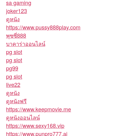
sa gaming
joker123
ดูหนัง
https://www.pussy888play.com
พุซซี่888
บาคาร่าออนไลน์
pg slot
pg slot
pg99
pg slot
live22
ดูหนัง
ดูหนังฟรี
https://www.keepmovie.me
ดูหนังออนไลน์
https://www.sexy168.vip
https://www.punpro777.ai