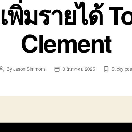
เพิ่มรายได้ T
Clement
By
Jason Simmons
3 ธันวาคม 2025
Sticky pos
Post
Post
author
date