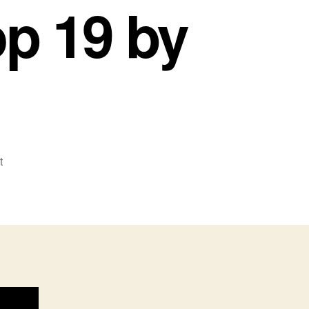
op 19 by
t