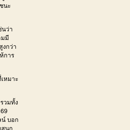
าสชนะ
่นว่า
ามมี
สูงกว่า
ให้การ
ที่เหมาะ
รวมทั้ง
u69
ลน์ บอก
มสนุก