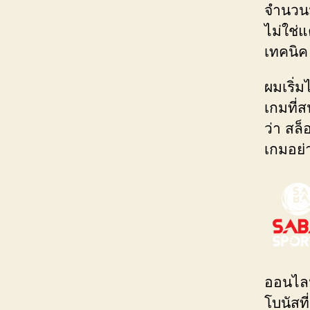
จำนวนม
ไม่ใช่แ
เทคนิค
ผมเริ่
เกมที่
ว่า สล็
เกมอย่
ออนไลน
โบนัสที