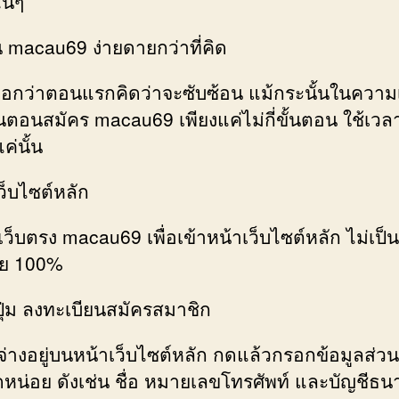
แน่ๆ
น macau69 ง่ายดายกว่าที่คิด
อกว่าตอนแรกคิดว่าจะซับซ้อน แม้กระนั้นในความเ
้นตอนสมัคร macau69 เพียงแค่ไม่กี่ขั้นตอน ใช้เวลา
ค่นั้น
เว็บไซต์หลัก
เว็บตรง macau69 เพื่อเข้าหน้าเว็บไซต์หลัก ไม่เป็น
าย 100%
ปุ่ม ลงทะเบียนสมัครสมาชิก
ะจ่างอยู่บนหน้าเว็บไซต์หลัก กดแล้วกรอกข้อมูลส่วน
ิดหน่อย ดังเช่น ชื่อ หมายเลขโทรศัพท์ และบัญชีธ