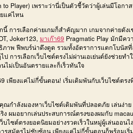
 to Player) เพราะว่านี่เป็นตัวชี้วัดว่าผู้เล่นมีโอก
อยแค่ไหน
นี้ การเลือกค่ายเกมก็สำคัญมาก เกมจากค่ายดังเช
OT, Joker123,
มาเก๊า69
Pragmatic Play มักมีคว
ิภาพ ฟีพบร์น่าดึงดูด รวมทั้งอัตราการแตกโบนัสที่
วๆไป การเลือกเว็บไซต์ตรงไม่ผ่านเอเย่นต์ยังช่วยทำ
นไม่เป็นอันตรายและก็เร็วทันใจ
9 เพียงแค่ไม่กี่ขั้นตอน! เริ่มเดิมพันกับเว็บไซต์ตรง
ด
คุณกำลังมองหาเว็บไซต์เดิมพันที่ปลอดภัย เล่นง่าย 
นจริง ผมอยากเล่นประสบการณ์ตรงของผมกับ maca
เว็บไซต์ตรงยอดนิยมอย่างรวดเร็วในหมู่ผู้เล่นออนไ
ารสมัครไม่ซับซ้อน เพียงแค่ไม่กี่ขั้นตอนก็พร้อมเริ่