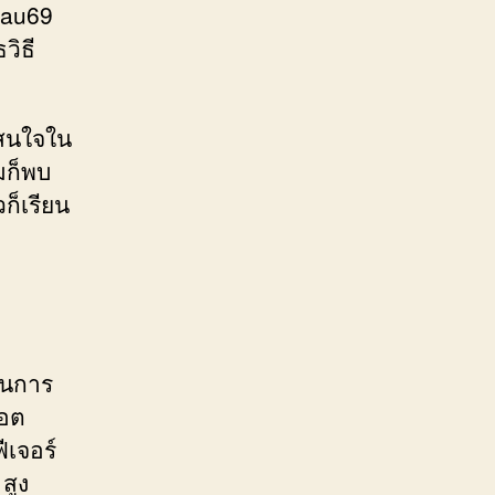
cau69
วิธี
สนใจใน
มก็พบ
ก็เรียน
็นการ
็อต
ีเจอร์
สูง