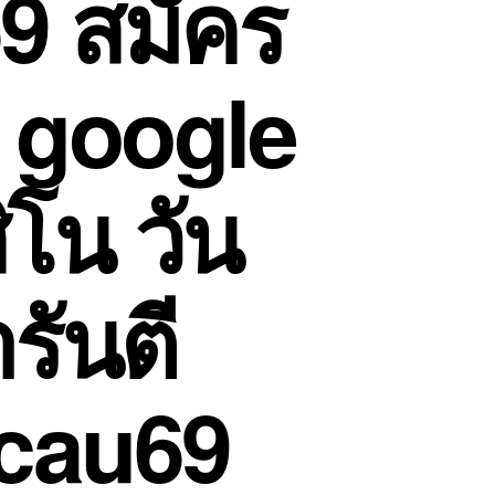
9 สมัคร
1 google
โน วัน
รันตี
acau69