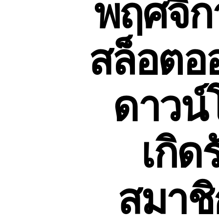
พฤศจิก
สล็อตออ
ดาวน์
เกิด
สมาชิ