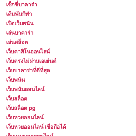
เซ็กซี่บาคาร่า
เดิมพันกีฬา
เปิดเว็บพนัน
เล่นบาคาร่า
เล่นสล็อต
เว็บคาสิโนออนไลน์
เว็บตรงไม่ผ่านเอเย่นต์
เว็บบาคาร่าที่ดีที่สุด
เว็บพนัน
เว็บพนันออนไลน์
เว็บสล็อต
เว็บสล็อต pg
เว็บหวยออนไลน์
เว็บหวยออนไลน์ เชื่อถือได้
เว็บแทงบอลออนไลน์