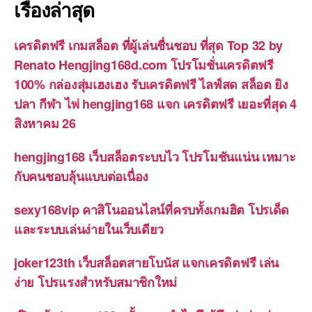
เรื่องล่าสุด
เครดิตฟรี เกมสล็อต ที่ผู้เล่นชื่นชอบ ที่สุด Top 32 by
Renato Hengjing168d.com โปรโมชั่นเครดิตฟรี
100% กล่องสุ่มเฮงเฮง รับเครดิตฟรี ไลฟ์สด สล็อต ยิง
ปลา กีฬา ไพ่ hengjing168 แจก เครดิตฟรี เยอะที่สุด 4
สิงหาคม 26
hengjing168 เว็บสล็อตระบบไว โปรโมชันแน่น เหมาะ
กับคนชอบลุ้นแบบต่อเนื่อง
sexy168vip คาสิโนออนไลน์ที่ครบทั้งเกมฮิต โปรเด็ด
และระบบเล่นง่ายในเว็บเดียว
joker123th เว็บสล็อตสายโบนัส แจกเครดิตฟรี เล่น
ง่าย โปรแรงสำหรับสมาชิกใหม่