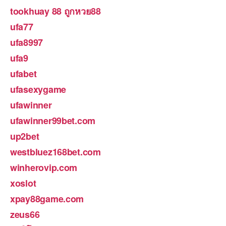
tookhuay 88 ถูกหวย88
ufa77
ufa8997
ufa9
ufabet
ufasexygame
ufawinner
ufawinner99bet.com
up2bet
westbluez168bet.com
winherovip.com
xoslot
xpay88game.com
zeus66