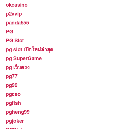
okcasino
p2vvip
panda555
PG
PG Slot
pg slot เปิดใหม่ล่าสุด
pg SuperGame
pg เว็บตรง
pg77
pg99
pgceo
pgfish
pgheng99
pgjoker