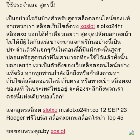
ใช้ประจำเลย สูตรนี้!
เป็นอย่างไรกันบ้างสำหรับสูตรสล็อตออนไลน์ของแท้
จากพวกเรา สล็อตเว็บไซต์ตรง
xoslot
slotxo24hr
สล็อตxo บอกได้คำเดียวเลยว่า สุดจุดปลัดบอกเลยน้า
ไม่ได้มีผู้ใดกันแน่เขาจะมาแจกฟรีกันอย่างนี้เป็น
ประจำแล้วที่แจกๆกันในตอนนี้ก็มีแม้กระนั้นสูตร
ปลอมหรือสูตรเก่าที่ไม่สามารถที่จะใช้ได้แล้วทั้งนั้น
บอกเลยว่า เราเป็นตัวตึงของเว็บสล็อตออนไลน์อย่าง
แท้จริง หากทุกท่านกำลังนึกถึงหรือกำลังตามหา
เว็บไซต์สล็อตออนไลน์ เว็บตรง หรือทางเข้า สล็อตxo
ของแท้ ในประเทศไทยอยู่ จะต้องระลึกถึงพวกเรา
ตรงนี้แห่งเดียวของโลก!
แจกสูตรสล็อต
slotxo
m.slotxo24hr.co 12 SEP 23
Rodger ฟรีโบนัส สล็อตxoเกมสล็อตโรม่า Top 45
ขอขอบพระคุณby
xoslot