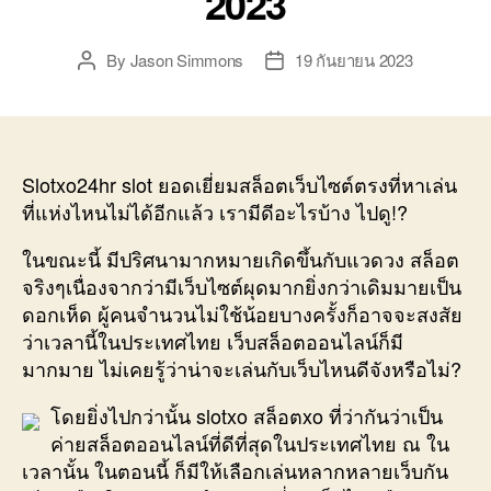
2023
By
Jason Simmons
19 กันยายน 2023
Post
Post
author
date
Slotxo24hr slot ยอดเยี่ยมสล็อตเว็บไซต์ตรงที่หาเล่น
ที่แห่งไหนไม่ได้อีกแล้ว เรามีดีอะไรบ้าง ไปดู!?
ในขณะนี้ มีปริศนามากหมายเกิดขึ้นกับแวดวง สล็อต
จริงๆเนื่องจากว่ามีเว็บไซต์ผุดมากยิ่งกว่าเดิมมายเป็น
ดอกเห็ด ผู้คนจำนวนไม่ใช้น้อยบางครั้งก็อาจจะสงสัย
ว่าเวลานี้ในประเทศไทย เว็บสล็อตออนไลน์ก็มี
มากมาย ไม่เคยรู้ว่าน่าจะเล่นกับเว็บไหนดีจังหรือไม่?
โดยยิ่งไปกว่านั้น slotxo สล็อตxo ที่ว่ากันว่าเป็น
ค่ายสล็อตออนไลน์ที่ดีที่สุดในประเทศไทย ณ ใน
เวลานั้น ในตอนนี้ ก็มีให้เลือกเล่นหลากหลายเว็บกัน