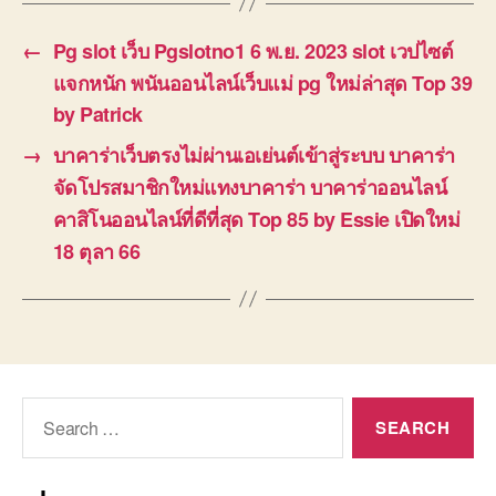
←
Pg slot เว็บ Pgslotno1 6 พ.ย. 2023 slot เวปไซต์
แจกหนัก พนันออนไลน์เว็บแม่ pg ใหม่ล่าสุด Top 39
by Patrick
→
บาคาร่าเว็บตรงไม่ผ่านเอเย่นต์เข้าสู่ระบบ บาคาร่า
จัดโปรสมาชิกใหม่แทงบาคาร่า บาคาร่าออนไลน์
คาสิโนออนไลน์ที่ดีที่สุด Top 85 by Essie เปิดใหม่
18 ตุลา 66
Search
for: