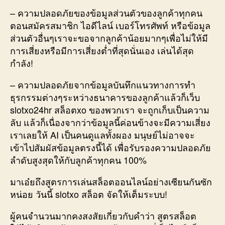
– ความปลอดภัยของข้อมูลส่วนตัวของลูกค้าทุกคน
ตอนสมัครสมาชิก ไอดีไลน์ เบอร์โทรศัพท์ หรือข้อมูล
ส่วนตัวอื่นๆเราจะขอจากลูกค้าน้อยมากๆเพื่อไม่ให้มี
การเสี่ยงหรือมีการเสี่ยงต่ำที่สุดนั่นเอง เล่นได้สุด
กำลัง!
– ความปลอดภัยจากข้อมูลบันทึกแนวทางการทำ
ธุรกรรมต่างๆระหว่างธนาคารของลูกค้าแล้วก็เว็บ
slotxo24hr สล็อตxo ของพวกเรา จะถูกเก็บเป็นความ
ลับ แล้วก็เนื่องจากว่าข้อมูลนี้ค่อนข้างจะมีความเสี่ยง
เราเลยให้ AI เป็นคนดูแลทั้งผอง มนุษย์ไม่อาจจะ
เข้าไปสัมผัสข้อมูลตรงนี้ได้ เพื่อรับรองความปลอดภัย
ลำดับสูงสุดให้กับลูกค้าทุกคน 100%
มาเอ๋ยถึงสูตรการเล่นสล็อตออนไลน์อย่างเซียนกันซัก
หน่อย วันนี้ slotxo สล็อต จัดให้เต็มระบบ!
ผู้คนจำนวนมากคงสงสัยเกี่ยวกับคำว่า สูตรสล็อต