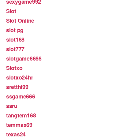
sexygame992
Slot
Slot Online
slot pg
slot168
slot777
slotgame6666
Slotxo
slotxo24hr
sretthi99
ssgame666
ssru
tangtem168
temmax69
texas24