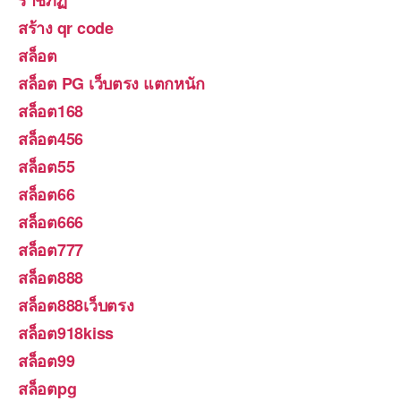
สร้าง qr code
สล็อต
สล็อต PG เว็บตรง แตกหนัก
สล็อต168
สล็อต456
สล็อต55
สล็อต66
สล็อต666
สล็อต777
สล็อต888
สล็อต888เว็บตรง
สล็อต918kiss
สล็อต99
สล็อตpg