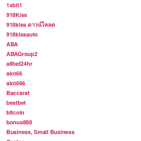
1xbit1
918Kiss
918kiss ดาวน์โหลด
918kissauto
ABA
ABAGroup2
allbet24hr
alot66
alot666
Baccarat
bestbet
bitcoin
bonus888
Business, Small Business