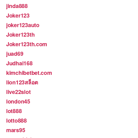
jinda888
Joker123
joker123auto
Joker123th
Joker123th.com
juad69
Judhai168
kimchibetbet.com
lion123สล็อต
live22slot
london45
lot888
lotto888
mars95