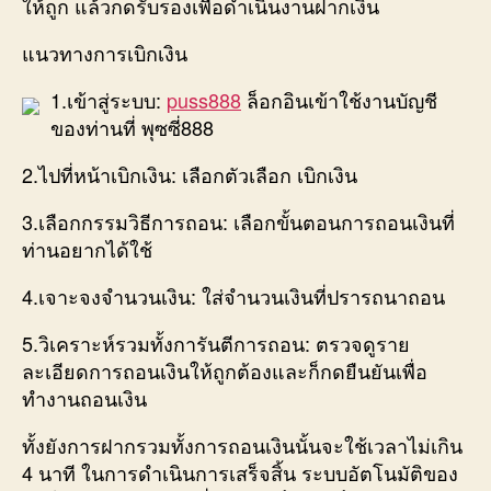
ให้ถูก แล้วกดรับรองเพื่อดำเนินงานฝากเงิน
แนวทางการเบิกเงิน
1.เข้าสู่ระบบ:
puss888
ล็อกอินเข้าใช้งานบัญชี
ของท่านที่ พุซซี่888
2.ไปที่หน้าเบิกเงิน: เลือกตัวเลือก เบิกเงิน
3.เลือกกรรมวิธีการถอน: เลือกขั้นตอนการถอนเงินที่
ท่านอยากได้ใช้
4.เจาะจงจำนวนเงิน: ใส่จำนวนเงินที่ปรารถนาถอน
5.วิเคราะห์รวมทั้งการันตีการถอน: ตรวจดูราย
ละเอียดการถอนเงินให้ถูกต้องและก็กดยืนยันเพื่อ
ทำงานถอนเงิน
ทั้งยังการฝากรวมทั้งการถอนเงินนั้นจะใช้เวลาไม่เกิน
4 นาที ในการดำเนินการเสร็จสิ้น ระบบอัตโนมัติของ