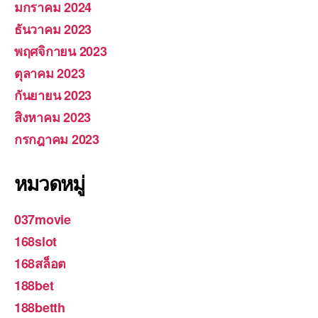
มกราคม 2024
ธันวาคม 2023
พฤศจิกายน 2023
ตุลาคม 2023
กันยายน 2023
สิงหาคม 2023
กรกฎาคม 2023
หมวดหมู่
037movie
168slot
168สล็อต
188bet
188betth