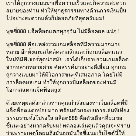
เราได้ถูกวางแบบมาเพื่อความเร็วและก็ความสะดวก
สบายของท่าน ทำให้ทุกธุรกรรมทางด้านการเงินเป็น
ไปอย่างสะดวกแล้วก็ปลอดภัยที่สุดครับผม!
พุซซี่888 แจ็คพ็อตแตกทุกๆวัน ไม่มีล็อคผล แน่ๆ !
พุซซี่888 คือแหล่งรวมเกมสล็อตที่มีความมากมาย
หลาย อีกทั้งเกมสไตล์คลาสสิกและก็เกมสล็อตแนว
ใหม่ที่มีฟีเจอร์สุดนำสมัย เราได้เก็บรวบรวมเกมสล็อต
จ่ากหลากหลายค่าย คัดสรรค์มาอย่างดีเยี่ยม ทุกเกม
ถูกวางแบบมาให้มีโอกาสชนะที่เสมอภาค โดยไม่มี
การล็อคผลเกม ทำให้ทุกการปั่นสล็อตของท่านมี
โอกาสแตกแจ็คพ็อตสูง!
ด้วยเหตุผลดังกล่าวหากคุณกำลังมองหาเว็บสล็อตที่มี
แจ็คพ็อตแตกบ่อยมาก พร้อมด้วยระบบการเล่นที่เที่ยง
ธรรมรวมทั้งโปร่งใส สล็อต888 คือตัวเลือกที่ผมขอ
ชี้แนะอย่างมากครับผม! ทดลองเล่นดูแล้วคุณจะทราบ
ว่าเพราะเหตุใดผมถึงมั่นอกมั่นใจชี้แนะเว็บไซต์นี้ให้