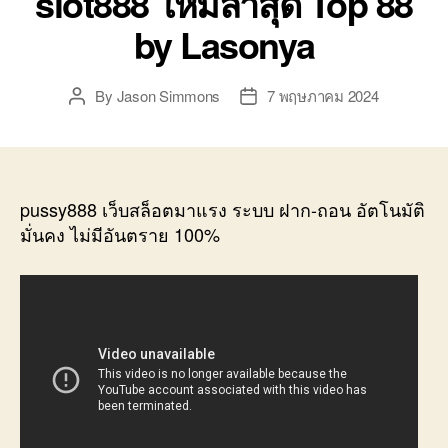
slot888 ใหม่ล่าสุด Top 88
by Lasonya
By
Jason Simmons
7 พฤษภาคม 2024
Post
Post
author
date
pussy888 เว็บสล็อตมาแรง ระบบ ฝาก-ถอน อัตโนมัติ
มั่นคง ไม่มีอันตราย 100%