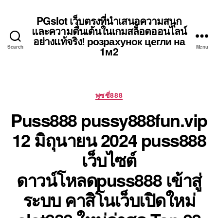
PGslot เว็บตรงที่นำเสนอความสนุก
และความตื่นเต้นในเกมสล็อตออนไลน์
อย่างแท้จริง! розрахунок цегли на
Search
Menu
1м2
Categories
พุซซี่888
Puss888 pussy888fun.vip
12 มิถุนายน 2024 puss888
เว็บไซต์
ดาวน์โหลดpuss888 เข้าสู่
ระบบ คาสิโนเว็บเปิดใหม่