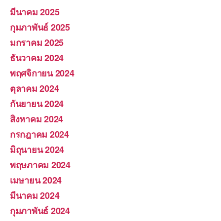
มีนาคม 2025
กุมภาพันธ์ 2025
มกราคม 2025
ธันวาคม 2024
พฤศจิกายน 2024
ตุลาคม 2024
กันยายน 2024
สิงหาคม 2024
กรกฎาคม 2024
มิถุนายน 2024
พฤษภาคม 2024
เมษายน 2024
มีนาคม 2024
กุมภาพันธ์ 2024