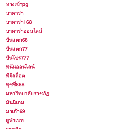
ทางเข้าpg
บาคาร่า
บาคาร่า168
บาคาร่าออนไลน์
ปั่นแตก66
ปั่นแตก77
ปันโปร777
พนันออนไลน์
พีจีสล็อต
พุซซี่888
มหาวิทยาลัยราชภัฏ
มันนี่เกม
มาเก๊า69
ยูฟ่าเบท
ราชภัฏ