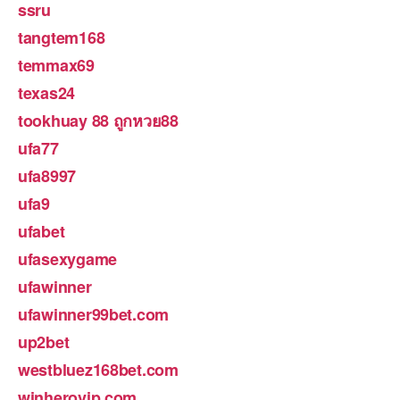
ssru
tangtem168
temmax69
texas24
tookhuay 88 ถูกหวย88
ufa77
ufa8997
ufa9
ufabet
ufasexygame
ufawinner
ufawinner99bet.com
up2bet
westbluez168bet.com
winherovip.com