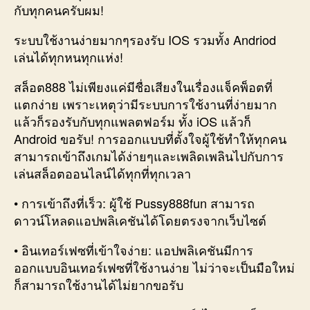
กับทุกคนครับผม!
ระบบใช้งานง่ายมากๆรองรับ IOS รวมทั้ง Andriod
เล่นได้ทุกหนทุกแห่ง!
สล็อต888 ไม่เพียงแค่มีชื่อเสียงในเรื่องแจ็คพ็อตที่
แตกง่าย เพราะเหตุว่ามีระบบการใช้งานที่ง่ายมาก
แล้วก็รองรับกับทุกแพลตฟอร์ม ทั้ง iOS แล้วก็
Android ขอรับ! การออกแบบที่ตั้งใจผู้ใช้ทำให้ทุกคน
สามารถเข้าถึงเกมได้ง่ายๆและเพลิดเพลินไปกับการ
เล่นสล็อตออนไลน์ได้ทุกที่ทุกเวลา
• การเข้าถึงที่เร็ว: ผู้ใช้ Pussy888fun สามารถ
ดาวน์โหลดแอปพลิเคชันได้โดยตรงจากเว็บไซต์
• อินเทอร์เฟซที่เข้าใจง่าย: แอปพลิเคชันมีการ
ออกแบบอินเทอร์เฟซที่ใช้งานง่าย ไม่ว่าจะเป็นมือใหม่
ก็สามารถใช้งานได้ไม่ยากขอรับ