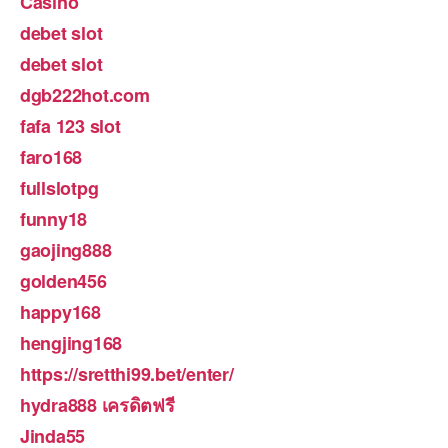
Casino
debet slot
debet slot
dgb222hot.com
fafa 123 slot
faro168
fullslotpg
funny18
gaojing888
golden456
happy168
hengjing168
https://sretthi99.bet/enter/
hydra888 เครดิตฟรี
Jinda55